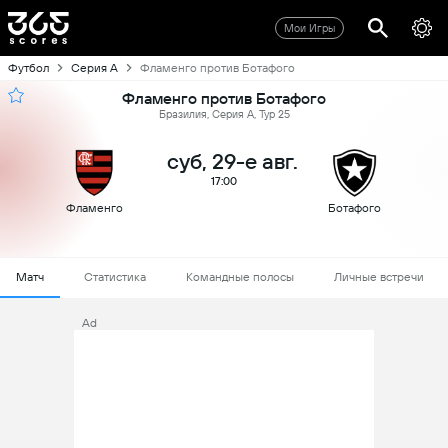
Мои Игры
Футбол
Серия А
Фламенго против Ботафого
Фламенго против Ботафого
Бразилия, Серия А, Тур 25
суб, 29-е авг.
17:00
Фламенго
Ботафого
Матч
Статистика
Командные полосы
Личные встречи
Ad