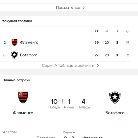
Показать все
текущая таблица
О
И
В
+/-
Фламенго
2
39
20
11
19
Ботафого
8
29
20
8
2
Серия А Таблицы и рейтинги
Личные встречи
10
1
4
Победы
Ничьи
Победы
Фламенго
Ботафого
14.03.2026
Серия А