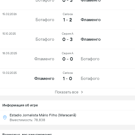
0 - 3
Ботафого
Фламенго
15.02.2026
Carioca
1 - 2
Ботафого
Фламенго
15.10.2025
Серия А
0 - 3
Ботафого
Фламенго
18.05.2025
Серия А
0 - 0
Фламенго
Ботафого
13.02.2025
Carioca
1 - 0
Фламенго
Ботафого
Показать все
Информация об игре
Estadio Jornalista Mário Filho (Maracanã)
Вместимость: 78,838
Возможно, вас заинтересует