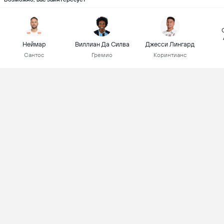
Неймар
Виллиан Да Силва
Джесси Лингард
Сантос
Гремио
Коринтианс