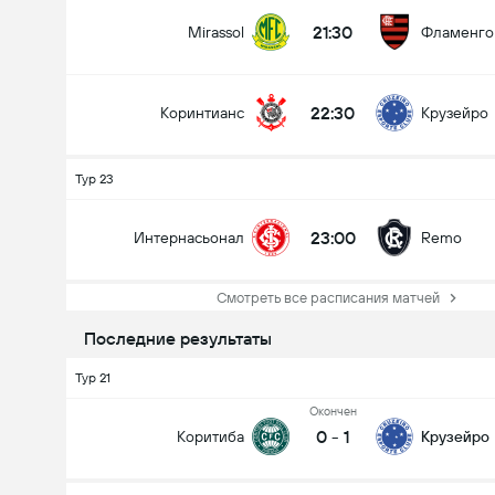
21:30
Mirassol
Фламенго
22:30
Коринтианс
Крузейро
Тур 23
23:00
Интернасьонал
Remo
Смотреть все расписания матчей
Последние результаты
Тур 21
Oкончен
0
-
1
Коритиба
Крузейро