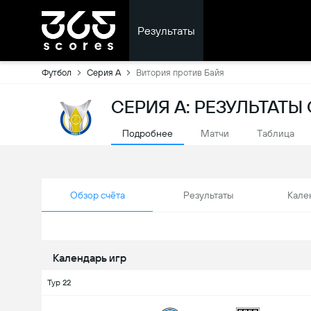
Результаты
Футбол
Серия А
Витория против Байя
СЕРИЯ А: РЕЗУЛЬТАТ
Подробнее
Матчи
Tаблица
Обзор счёта
Результаты
Кале
Календарь игр
Тур 22