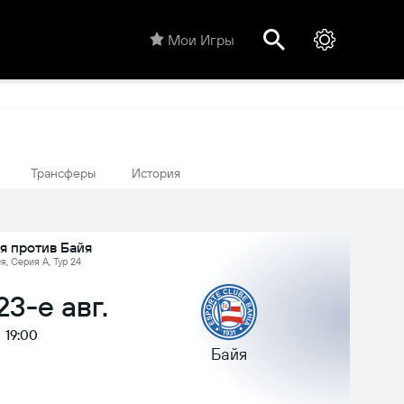
Мои Игры
Трансферы
История
я против Байя
я, Серия А, Тур 24
23-е авг.
19:00
Байя