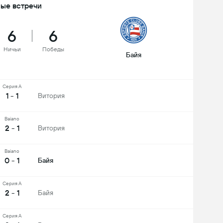
ые встречи
6
6
Ничьи
Победы
Байя
Серия А
1 - 1
Витория
Baiano
2 - 1
Витория
Baiano
0 - 1
Байя
Серия А
2 - 1
Байя
Серия А