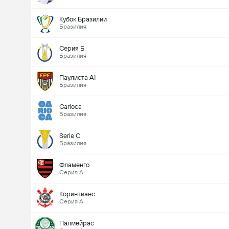
Кубок Бразилии
Бразилия
Серия Б
Бразилия
Паулиста А1
Бразилия
Carioca
Бразилия
Serie C
Бразилия
Фламенго
Серия А
Коринтианс
Серия А
Палмейрас