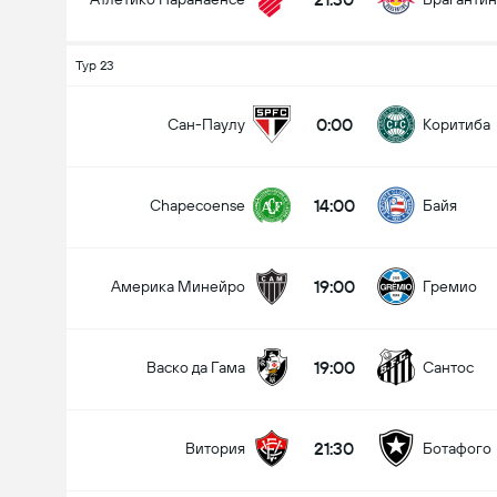
Тур 23
0:00
Сан-Паулу
Коритиба
14:00
Chapecoense
Байя
19:00
Америка Минейро
Гремио
19:00
Васко да Гама
Сантос
21:30
Витория
Ботафого