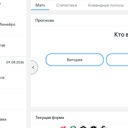
у
Матч
Статистика
Командные полосы
Прогнозы
Минейро
Кто 
nse
Витория
09.08.2026
се
Текущая форма
Гама