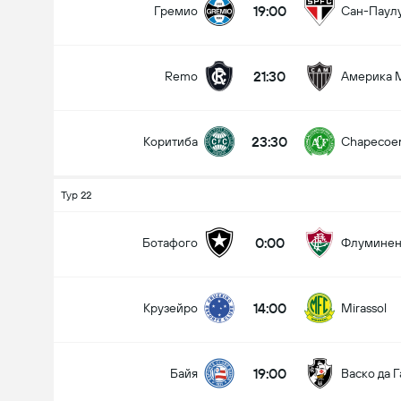
19:00
Гремио
Сан-Паул
21:30
Remo
Америка 
Всего голов в матче (2.5)
23:30
Коритиба
Chapecoe
Менее
Более
Тур 22
0:00
Ботафого
Флуминен
14:00
Крузейро
Mirassol
19:00
Байя
Васко да 