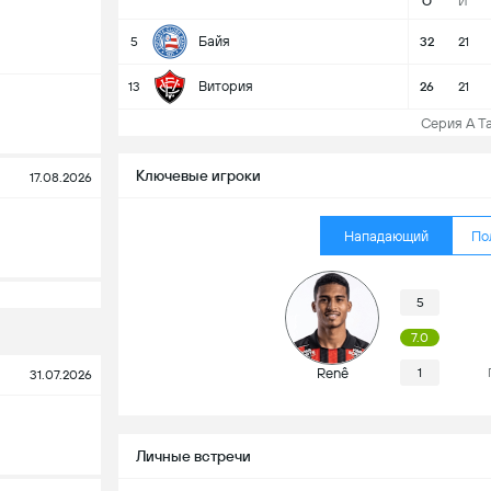
О
И
Байя
5
32
21
Витория
13
26
21
Серия А Та
Ключевые игроки
17.08.2026
Нападающий
По
5
7.0
Renê
1
31.07.2026
Личные встречи