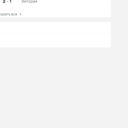
2 - 1
Витория
зать все