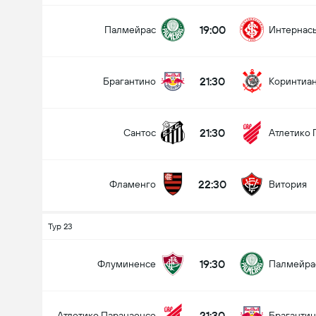
19:00
Палмейрас
Интернас
21:30
Брагантино
Коринтиа
21:30
Сантос
Атлетико 
22:30
Фламенго
Витория
Тур 23
19:30
Флуминенсе
Палмейра
21:30
Атлетико Паранаенсе
Браганти