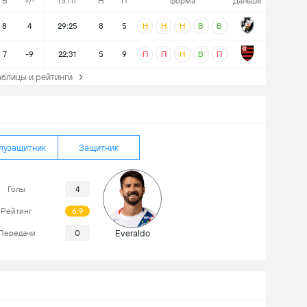
В
+/-
Гз:Гп
Н
П
форма
Дальше
8
4
29:25
8
5
Н
Н
Н
В
В
7
-9
22:31
5
9
П
П
Н
В
П
блицы и рейтинги
лузащитник
Защитник
Голы
4
Рейтинг
6.9
Передачи
0
Everaldo