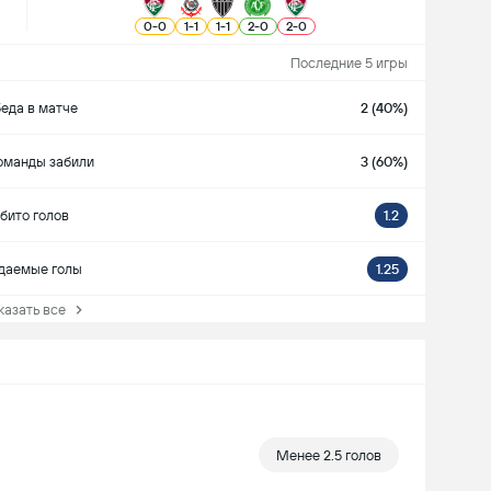
0
-
0
1
-
1
1
-
1
2
-
0
2
-
0
Последние 5 игры
еда в матче
2 (40%)
оманды забили
3 (60%)
бито голов
1.2
даемые голы
1.25
зать все
Менее 2.5 голов