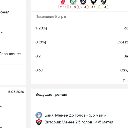
2
-
0
0
-
4
2
-
0
0
-
0
1
-
0
ьонал
Последние 5 игры
1 (20%)
Поб
нс
0 (0%)
Обе к
Паранаенсе
0.2
За
0.63
Ожи
Пока
15.08.2026
Ведущие тренды
с
Байя: Менее 2.5 голов - 5/5 матчи
Витория: Менее 2.5 голов - 4/5 матчи
но