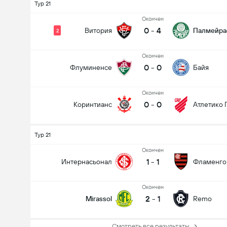
Тур 21
Oкончен
0
-
4
Витория
Палмейра
2
Oкончен
0
-
0
Флуминенсе
Байя
Oкончен
0
-
0
Коринтианс
Атлетико 
Тур 21
Oкончен
1
-
1
Интернасьонал
Фламенго
Oкончен
2
-
1
Mirassol
Remo
Смотреть все результаты