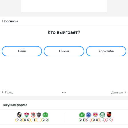
Прогнозы
Кто выиграет?
Байя
Ничья
Коритиба
Пред.
Дальше
Текущая форма
0
-
0
0
-
0
1
-
1
1
-
1
2
-
0
2
-
1
0
-
1
0
-
0
1
-
3
3
-
0