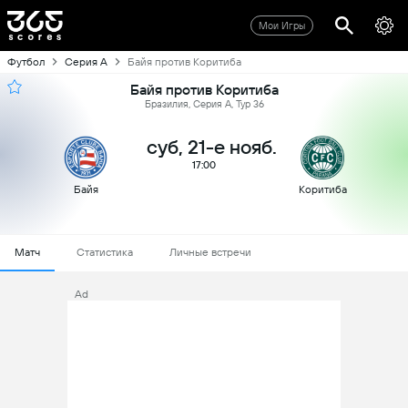
Мои Игры
Футбол
Серия А
Байя против Коритиба
Байя против Коритиба
Бразилия, Серия А, Тур 36
суб, 21-е нояб.
17:00
Байя
Коритиба
Матч
Статистика
Личные встречи
Ad