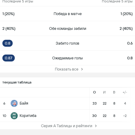
Последние 5 игры
Последние 5 игры
1 (20%)
Победа в матче
1 (20%)
2 (40%)
Обе команды забили
2 (40%)
0.8
Забито голов
0.6
0.87
Ожидаемые голы
0.8
Показать все
текущая таблица
О
И
В
+/-
Байя
6
33
22
8
4
Коритиба
10
30
22
8
-2
Серия А Таблицы и рейтинги