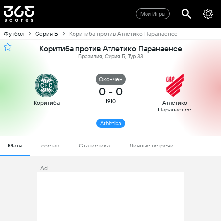
Мои Игры
Футбол
Серия Б
Коритиба против Атлетико Паранаенсе
Коритиба против Атлетико Паранаенсе
Бразилия, Серия Б, Тур 33
Oкончен
0
-
0
19.10
Коритиба
Атлетико
Паранаенсе
Athletiba
Матч
состав
Статистика
Личные встречи
Ad