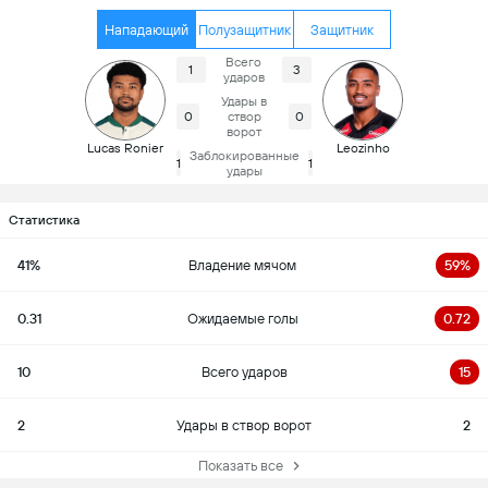
Нападающий
Полузащитник
Защитник
Всего
1
3
ударов
Удары в
0
створ
0
ворот
Lucas Ronier
Leozinho
Заблокированные
1
1
удары
Статистика
41%
Владение мячом
59%
0.31
Ожидаемые голы
0.72
10
Всего ударов
15
2
Удары в створ ворот
2
Показать все