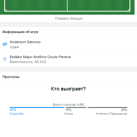
Показать больше
Информация об игре
Anderson Daronco
судья
Estádio Major Antônio Couto Pereira
Вместимость: 40,502
Прогнозы
Кто выиграет?
Всего голосов: 4,481
47%
19%
34%
Коритиба
Ничья
Атлетико Паранаенсе