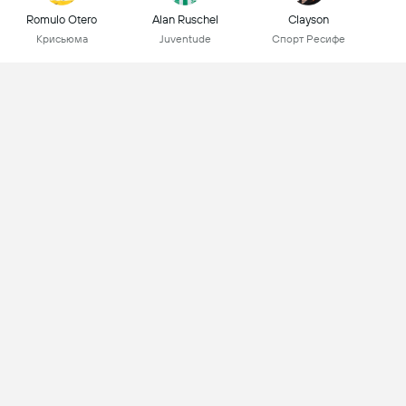
Romulo Otero
Alan Ruschel
Clayson
Крисьюма
Juventude
Спорт Ресифе