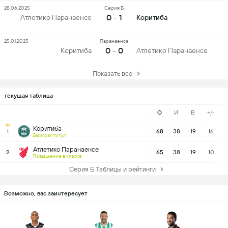
28.06.2025
Серия Б
0 - 1
Атлетико Паранаенсе
Коритиба
25.01.2025
Паранаенсе
0 - 0
Коритиба
Атлетико Паранаенсе
Показать все
текущая таблица
О
И
В
+/-
Коритиба
1
68
38
19
16
Выиграл титул
Атлетико Паранаенсе
2
65
38
19
10
Повышение в классе
Серия Б Таблицы и рейтинги
Возможно, вас заинтересует