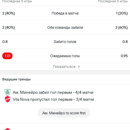
Последние 5 игры
Последние 5 игры
2 (40%)
Победа в матче
1 (20%)
2 (40%)
Обе команды забили
3 (60%)
0.8
Забито голов
0.8
1.01
Ожидаемые голы
0.95
Показать все
Ведущие тренды
Ам. Минейро забил гол первым - 4/4 матчи
Vila Nova пропустил гол первым - 3/4 матчи
Ам. Минейро to score first