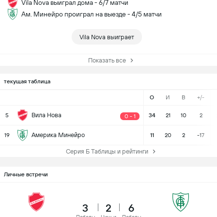
Vila Nova выиграл дома - 6/7 матчи
Ам. Минейро проиграл на выезде - 4/5 матчи
Vila Nova выиграет
Показать все
текущая таблица
О
И
В
+/-
Вила Нова
5
34
21
10
2
0 - 1
Америка Минейро
19
11
20
2
-17
Серия Б Таблицы и рейтинги
Личные встречи
3
2
6