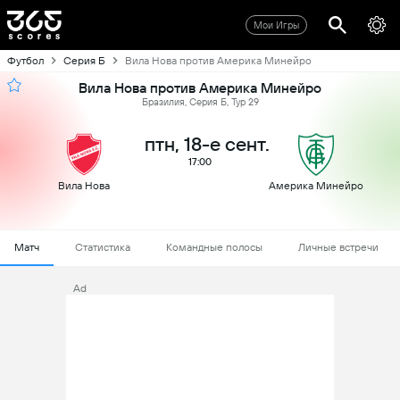
Мои Игры
Футбол
Серия Б
Вила Нова против Америка Минейро
Вила Нова против Америка Минейро
Бразилия, Серия Б, Тур 29
птн, 18-е сент.
17:00
Вила Нова
Америка Минейро
Матч
Статистика
Командные полосы
Личные встречи
Ad