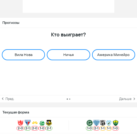
Прогнозы
Кто выиграет?
Вила Нова
Ничья
Америка Минейро
Пред.
Дальше
Текущая форма
2
-
0
2
-
1
2
-
0
1
-
0
2
-
1
1
-
0
2
-
1
1
-
1
1
-
1
1
-
0