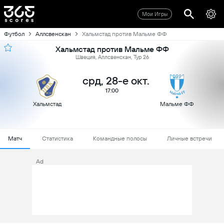
Мои Игры
Футбол
Аллсвенскан
Хальмстад против Мальме ФФ
Хальмстад против Мальме ФФ
Швеция, Аллсвенскан, Тур 26
срд, 28-е окт.
17:00
Хальмстад
Мальме ФФ
Матч
Статистика
Командные полосы
Личные встречи
Ad