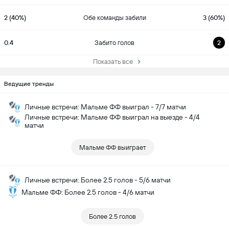
2 (40%)
Обе команды забили
3 (60%)
0.4
Забито голов
2
Показать все
Ведущие тренды
Личные встречи: Мальме ФФ выиграл - 7/7 матчи
Личные встречи: Мальме ФФ выиграл на выезде - 4/4
матчи
Мальме ФФ выиграет
Личные встречи: Более 2.5 голов - 5/6 матчи
Мальме ФФ: Более 2.5 голов - 4/6 матчи
Более 2.5 голов