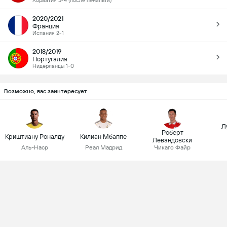
Хорватия 5-4 (после пенальти)
2020/2021
Франция
Испания 2-1
2018/2019
Португалия
Нидерланды 1-0
Возможно, вас заинтересует
Л
Роберт
Криштиану Роналду
Килиан Мбаппе
Левандовски
Аль-Наср
Реал Мадрид
Чикаго Файр