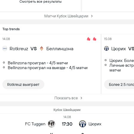
Смотреть все результаты
Матчи Кубок Швейцарии
Top trends
14.08
15.08
Rotkreuz
VS
Беллинцона
Цюрих
V
Цюрих: Более
Bellinzona проиграл - 4/5 матчи
Личные встре
Bellinzona проиграл на выезде - 4/5 матчи
матчи
Rotkreuz выиграет
Более 2.5 гол
Показать все
Кубок Швейцарии
14.08
17:30
FC Tuggen
Цюрих