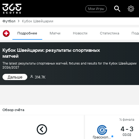
Мои Игры
Футбол
Кубок Швейцарии
Подробнее
Матчи
Новости
Статистика
Под
Кубок Швейцарии: результаты спортивных
матчей
The latest результаты спортивных матчей, fixtures and results for the Кубок Швейцарии
2026/2027
Дальше
314.7K
Обзор счёта
¼ финала
4
-
3
03.02
Грассхоппер