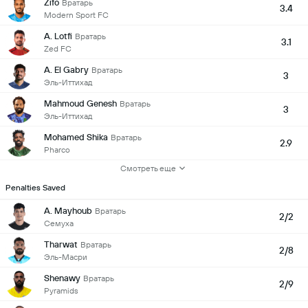
Zifo
Вратарь
3.4
Modern Sport FC
A. Lotfi
Вратарь
3.1
Zed FC
A. El Gabry
Вратарь
3
Эль-Иттихад
Mahmoud Genesh
Вратарь
3
Эль-Иттихад
Mohamed Shika
Вратарь
2.9
Pharco
Смотреть еще
Penalties Saved
A. Mayhoub
Вратарь
2/2
Семуха
Tharwat
Вратарь
2/8
Эль-Масри
Shenawy
Вратарь
2/9
Pyramids