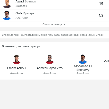
Awad
Вратарь
1/1
Замалек
Oufa
Вратарь
1/2
Аль-Ахли
Смотреть еще
игрок должен сыграть в не менее чем 50% завершенных командных играх
Возможно, вас заинтересует
Mo
Mohamed El
Emam Ashour
Ahmed Sayed Zizo
Shenawy
Аль-Ахли
Аль-Ахли
Аль-Ахли