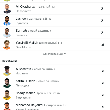
M. Okasha
Центральный ПЗ
2
Петроджет
Lasheen
Центральный ПЗ
2
Pyramids
Бентайг
Левый защитник
2
Замалек
Yassin El Mallah
Центральный ПЗ
1.6
Эль-Масри
Смотреть еще
Перехваты
A. Mostafa
Левый защитник
1.6
Исмаили
Karim El Deeb
Левый защитник
1.6
Петроджет
Shady Maher
Правый защитник
1.6
Вади дегла
Mohamed Bayoumi
Центральный ПЗ
1.5
Харас Эль-Ходуд