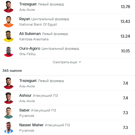
Trezeguet
Левый форвард
13.78
Аль-Ахли
Rayan
Центральный форвард
13.43
National Bank Of Egypt
Ali Sulieman
Левый форвард
13.24
Kahrbaa Alasmalia
Ouro-Agoro
Центральный форвард
10.15
Эль-Гейш
Смотреть еще
365 оценок
Trezeguet
Левый форвард
7.4
Аль-Ахли
Ashour
Атакующий ПЗ
7.4
Аль-Ахли
Saber
Атакующий ПЗ
7.3
Pyramids
Nasser Maher
Атакующий ПЗ
7.3
Pyramids