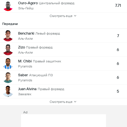
Ouro-Agoro
Центральный форвард
7.71
Эль-Гейш
Смотреть еще
Передачи
Bencharki
Левый форвард
7
Аль-Ахли
Zizo
Правый форвард
6
Аль-Ахли
M. Chibi
Правый защитник
6
Pyramids
Saber
Атакующий ПЗ
6
Pyramids
Juan Alvina
Правый форвард
5
Замалек
Смотреть еще
Ad