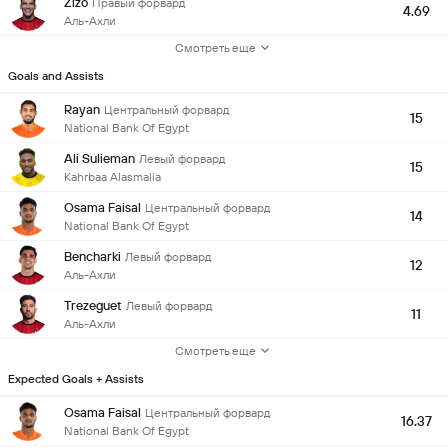
Zizo
Правый форвард
4.69
Аль-Ахли
Смотреть еще
Goals and Assists
Rayan
Центральный форвард
15
National Bank Of Egypt
Ali Sulieman
Левый форвард
15
Kahrbaa Alasmalia
Osama Faisal
Центральный форвард
14
National Bank Of Egypt
Bencharki
Левый форвард
12
Аль-Ахли
Trezeguet
Левый форвард
11
Аль-Ахли
Смотреть еще
Expected Goals + Assists
Osama Faisal
Центральный форвард
16.37
National Bank Of Egypt