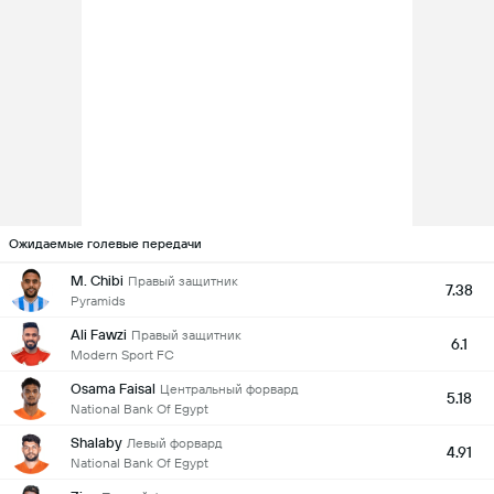
Ожидаемые голевые передачи
M. Chibi
Правый защитник
7.38
Pyramids
Ali Fawzi
Правый защитник
6.1
Modern Sport FC
Osama Faisal
Центральный форвард
5.18
National Bank Of Egypt
Shalaby
Левый форвард
4.91
National Bank Of Egypt