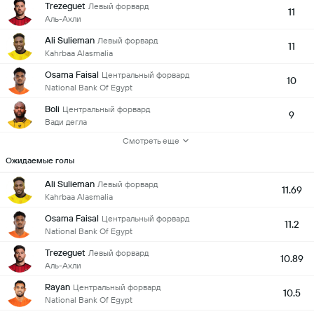
Trezeguet
Левый форвард
11
Аль-Ахли
Ali Sulieman
Левый форвард
11
Kahrbaa Alasmalia
Osama Faisal
Центральный форвард
10
National Bank Of Egypt
Boli
Центральный форвард
9
Вади дегла
Смотреть еще
Ожидаемые голы
Ali Sulieman
Левый форвард
11.69
Kahrbaa Alasmalia
Osama Faisal
Центральный форвард
11.2
National Bank Of Egypt
Trezeguet
Левый форвард
10.89
Аль-Ахли
Rayan
Центральный форвард
10.5
National Bank Of Egypt