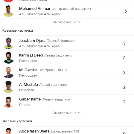
Mohamed Ammar
Центральный защитник
1.5
Аль-Мокавлун Аль-Араб
Смотреть еще
Красные карточки
Joackiam Ojera
Правый форвард
3
Аль-Мокавлун Аль-Араб
Karim El Deeb
Левый защитник
3
Петроджет
M. Okasha
Центральный ПЗ
2
Петроджет
A. Mostafa
Левый защитник
2
Исмаили
Gaber Kamel
Левый защитник
2
Pharco
Смотреть еще
Желтые карточки
Abdelfatah Sheta
Центральный ПЗ
9