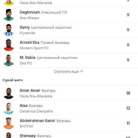
Газль Эль-Мехалла
Deghmoum
Атакующий ПЗ
9
Эль-Масри
Samy
Центральный защитник
9
Pyramids
Arnold Eba
Правый форвард
9
Modern Sport FC
M. Rabia
Центральный защитник
9
Zed FC
Смотреть еще
Сухой матч
Amer Amer
Вратарь
18
Газль Эль-Мехалла
Alaa
Вратарь
12
Ceramica Cleopatra
Abdelrahman Samir
Вратарь
11
ЕНППИ
Shenawy
Вратарь