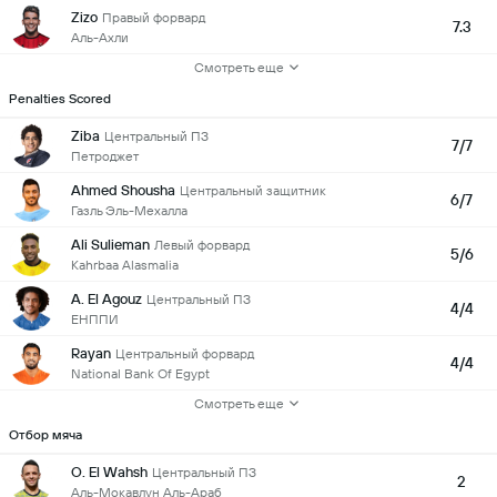
Zizo
Правый форвард
7.3
Аль-Ахли
Смотреть еще
Penalties Scored
Ziba
Центральный ПЗ
7/7
Петроджет
Ahmed Shousha
Центральный защитник
6/7
Газль Эль-Мехалла
Ali Sulieman
Левый форвард
5/6
Kahrbaa Alasmalia
A. El Agouz
Центральный ПЗ
4/4
ЕНППИ
Rayan
Центральный форвард
4/4
National Bank Of Egypt
Смотреть еще
Отбор мяча
O. El Wahsh
Центральный ПЗ
2
Аль-Мокавлун Аль-Араб