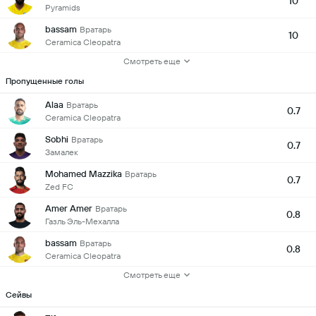
10
Pyramids
bassam
Вратарь
10
Ceramica Cleopatra
Смотреть еще
Пропущенные голы
Alaa
Вратарь
0.7
Ceramica Cleopatra
Sobhi
Вратарь
0.7
Замалек
Mohamed Mazzika
Вратарь
0.7
Zed FC
Amer Amer
Вратарь
0.8
Газль Эль-Мехалла
bassam
Вратарь
0.8
Ceramica Cleopatra
Смотреть еще
Сейвы