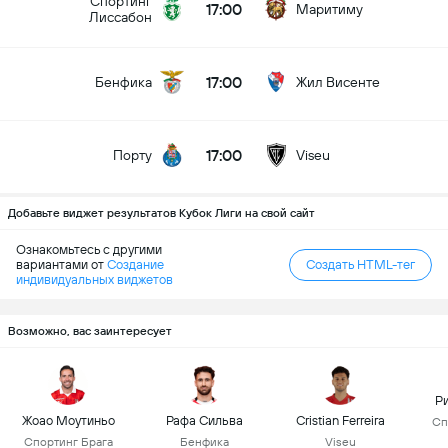
Спортинг
17:00
Маритиму
Лиссабон
17:00
Бенфика
Жил Висенте
17:00
Порту
Viseu
Добавьте виджет результатов Кубок Лиги на свой сайт
Ознакомьтесь с другими
вариантами от
Создание
Создать HTML-тег
индивидуальных виджетов
Возможно, вас заинтересует
Р
Жоао Моутиньо
Рафа Сильва
Cristian Ferreira
Сп
Спортинг Брага
Бенфика
Viseu