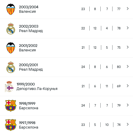
2003/2004
23
8
7
77
Валенсия
2002/2003
22
12
4
78
Реал Мадрид
2001/2002
21
12
5
75
Валенсия
2000/2001
24
8
6
80
Реал Мадрид
1999/2000
21
6
11
69
Депортиво Ла-Корунья
1998/1999
24
7
7
79
Барселона
1997/1998
23
5
10
74
Барселона