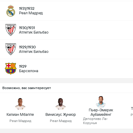
1931/1932
Реал Мадрид
1930/1931
Атлетик Бильбао
1929/1930
Атлетик Бильбао
1929
Барселона
Возможно, вас заинтересует
Т
Пьер-Эмерик
Килиан Мбаппе
Винисиус Жуниор
Аубамейянг
Р
Депортиво Ла-
Реал Мадрид
Реал Мадрид
Корунья