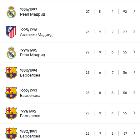
1996/1997
27
11
4
92
Реал Мадрид
1995/1996
26
9
7
87
Атлетико Мадрид
1994/1995
23
9
6
55
Реал Мадрид
1993/1994
25
6
7
56
Барселона
1992/1993
25
8
5
58
Барселона
1991/1992
23
9
6
55
Барселона
1990/1991
25
7
6
57
Барселона