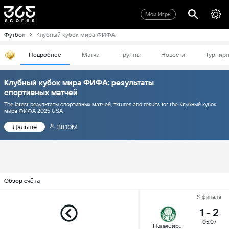
Мои Игры
Футбол
Клубный кубок мира ФИФА
Подробнее
Матчи
Группы
Новости
Турнирн
Клубный кубок мира ФИФА: результаты
спортивных матчей
The latest результаты спортивных матчей, fixtures and results for the Клубный кубок
мира ФИФА 2025 USA
Дальше
38.10M
Обзор счёта
¼ финала
1
-
2
05.07
Палмейрас