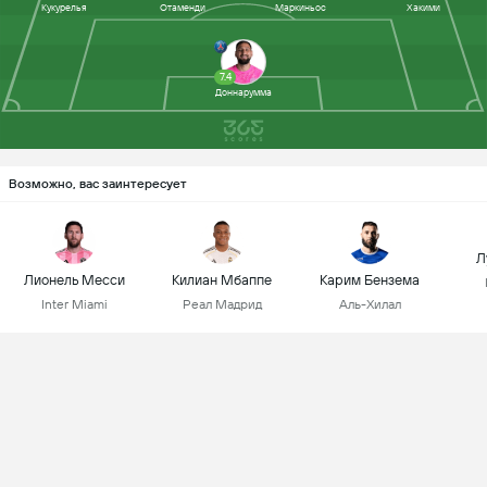
Кукурелья
Отаменди
Маркиньос
Хакими
7.4
Доннарумма
Возможно, вас заинтересует
Л
Лионель Месси
Килиан Мбаппе
Карим Бензема
Inter Miami
Реал Мадрид
Аль-Хилал