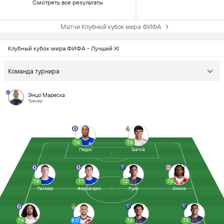
Смотреть все результаты
Матчи Клубный кубок мира ФИФА
Клубный кубок мира ФИФА - Лучший XI
Команда турнира
Энцо Мареска
Тренер
7.6
7.8
Педро
García
7.8
7.7
7.2
7.6
Палмер
Фернандес
Руис
Олисе
7.4
8.0
7.6
7.5