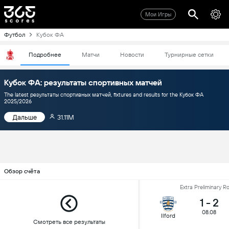
Мои Игры
Футбол
Кубок ФА
Подробнее
Матчи
Новости
Турнирные сетки
Кубок ФА: результаты спортивных матчей
The latest результаты спортивных матчей, fixtures and results for the Кубок ФА
2025/2026
Дальше
31.11M
Обзор счёта
Extra Preliminary R
1
-
2
08.08
Ilford
Смотреть все результаты