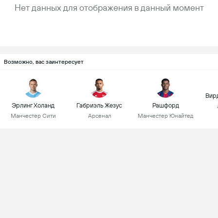
Нет данных для отображения в данный момент
Возможно, вас заинтересует
Вир
Эрлинг Холанд
Габриэль Жезус
Рашфорд
Манчестер Сити
Арсенал
Манчестер Юнайтед