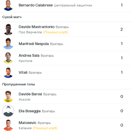
1
Bernardo Calabrese
Центральный защитник
Сухой матч
Davide Mastrantonio
Вратарь
2
Про Верчелли
(Покинул клуб)
1
Manfredi Nespola
Вратарь
Andrea Sala
Вратарь
1
Кротоне
1
Vitali
Вратарь
Пропущенные голы
Davide Barosi
Вратарь
0
Асколи
0
Elia Boseggia
Вратарь
Matosevic
Вратарь
0
Катания
(Покинул клуб)