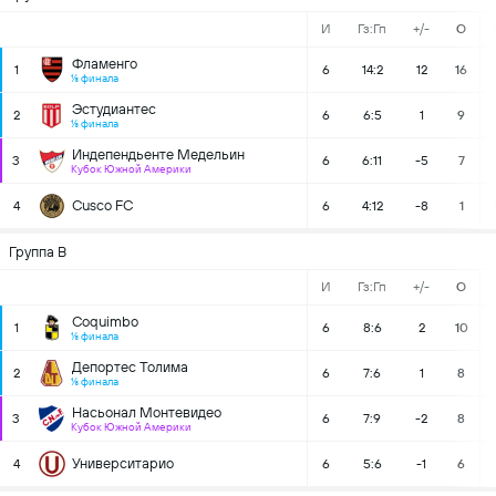
И
Гз:Гп
+/-
О
Фламенго
1
6
14:2
12
16
⅛ финала
Эстудиантес
2
6
6:5
1
9
⅛ финала
Индепендьенте Медельин
3
6
6:11
-5
7
Кубок Южной Америки
Cusco FC
4
6
4:12
-8
1
Группа B
И
Гз:Гп
+/-
О
Coquimbo
1
6
8:6
2
10
⅛ финала
Депортес Толима
2
6
7:6
1
8
⅛ финала
Насьонал Монтевидео
3
6
7:9
-2
8
Кубок Южной Америки
Университарио
4
6
5:6
-1
6