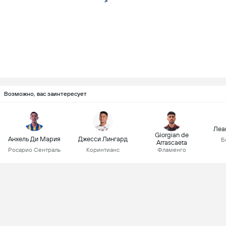
Возможно, вас заинтересует
Леа
Giorgian de
Анхель Ди Мария
Джесси Лингард
Б
Arrascaeta
Росарио Сентраль
Коринтианс
Фламенго