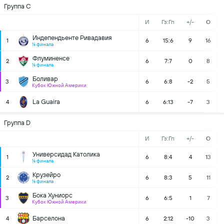
Группа С
И
Гз:Гп
+/-
О
Индепендьенте Ривадавия
1
6
15:6
9
16
⅛ финала
Флуминенсе
2
6
7:7
0
8
⅛ финала
Боливар
3
6
6:8
-2
5
Кубок Южной Америки
La Guaira
4
6
6:13
-7
3
Группа D
И
Гз:Гп
+/-
О
Универсидад Католика
1
6
8:4
4
13
⅛ финала
Крузейро
2
6
8:3
5
11
⅛ финала
Бока Хуниорс
3
6
6:5
1
7
Кубок Южной Америки
Барселона
4
6
2:12
-10
3