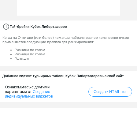
Тай-брейки Кубок Либертадорес
Когда на Очки две (или более) команды набрали равное количество очков,
применяются следующие правила для ранжирования:
Разница по голам
Разница по голам
Голы для
Добавьте виджет турнирных таблиц Кубок Либертадорес на свой сайт
Ознакомьтесь с другими
вариантами от
Создание
Создать HTML-тег
индивидуальных виджетов