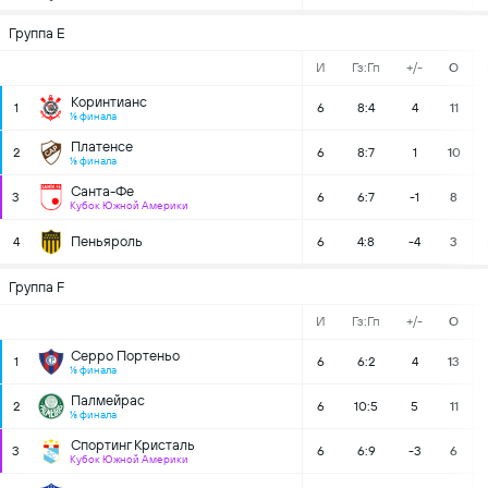
Группа E
И
Гз:Гп
+/-
О
Коринтианс
1
6
8:4
4
11
⅛ финала
Платенсе
2
6
8:7
1
10
⅛ финала
Санта-Фе
3
6
6:7
-1
8
Кубок Южной Америки
Пеньяроль
4
6
4:8
-4
3
Группа F
И
Гз:Гп
+/-
О
Серро Портеньо
1
6
6:2
4
13
⅛ финала
Палмейрас
2
6
10:5
5
11
⅛ финала
Спортинг Кристаль
3
6
6:9
-3
6
Кубок Южной Америки