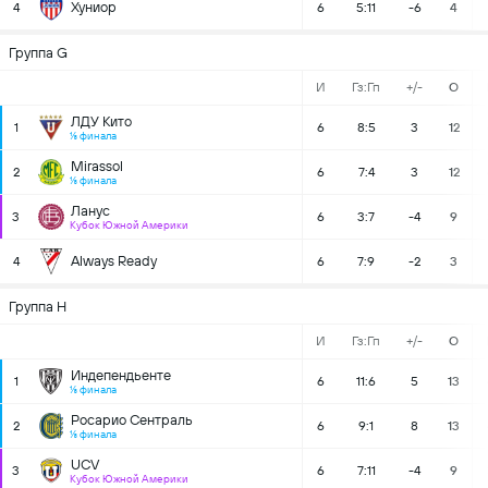
Хуниор
4
6
5:11
-6
4
Группа G
И
Гз:Гп
+/-
О
ЛДУ Кито
1
6
8:5
3
12
⅛ финала
Mirassol
2
6
7:4
3
12
⅛ финала
Ланус
3
6
3:7
-4
9
Кубок Южной Америки
Always Ready
4
6
7:9
-2
3
Группа H
И
Гз:Гп
+/-
О
Индепендьенте
1
6
11:6
5
13
⅛ финала
Росарио Сентраль
2
6
9:1
8
13
⅛ финала
UCV
3
6
7:11
-4
9
Кубок Южной Америки