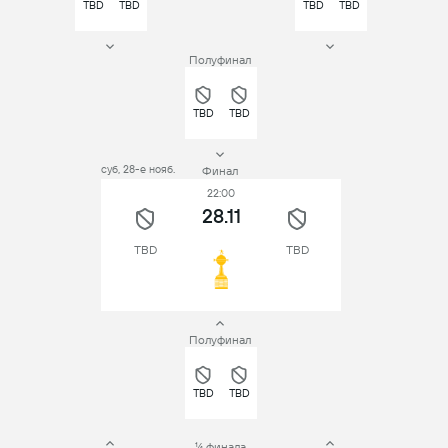
TBD
TBD
TBD
TBD
Полуфинал
TBD
TBD
суб, 28-е нояб.
Финал
22:00
28.11
TBD
TBD
Полуфинал
TBD
TBD
¼ финала