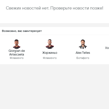
Свежих новостей нет. Проверьте новости позже!
Возможно, вас заинтересует
Хо
Giorgian de
Жоржиньо
Alex Telles
Arrascaeta
Фламенго
Фламенго
Ботафого