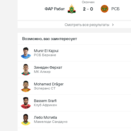
Oкончен
2
-
0
ФАР Рабат
РСБ
Смотреть все результаты
Возможно, вас заинтересует
Munir El Kajoui
РСБ Беркане
Зинедин Ферхат
МК Алжир
Mohamed Dräger
Эсперанс СТ
Bassem Srarfi
Клуб Африкен
Лебо Мотиба
Мамелоди Сандаунз