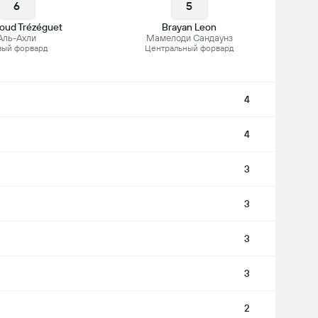
6
5
ud Trézéguet
Brayan Leon
Аль-Ахли
Мамелоди Сандаунз
вый форвард
Центральный форвард
4
4
3
3
3
3
2