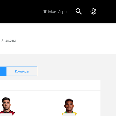
Мои Игры
20.25M
Команды