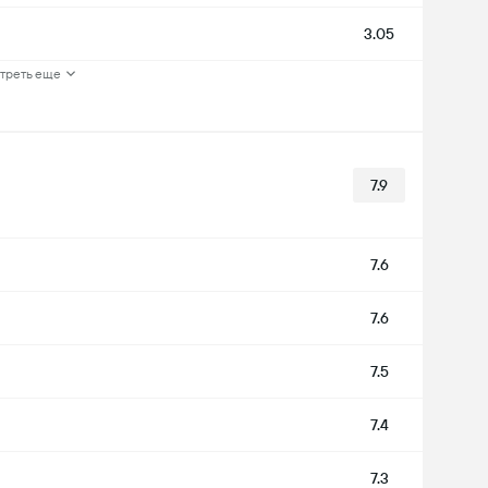
3.05
треть еще
7.9
7.6
7.6
7.5
7.4
7.3