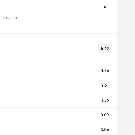
4
треть еще
5.42
4.86
3.61
3.36
3.09
3.06