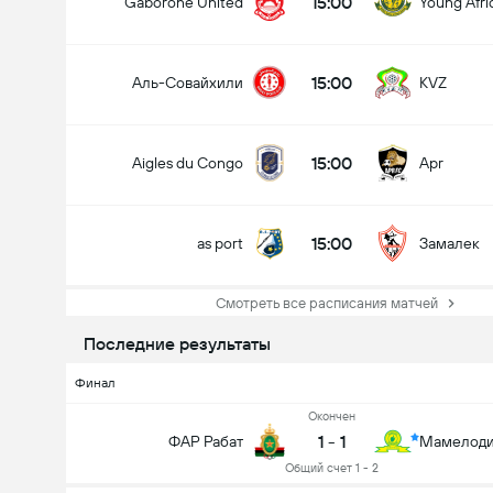
15:00
Gaborone United
Young Afri
15:00
Аль-Совайхили
KVZ
15:00
Aigles du Congo
Apr
15:00
as port
Замалек
Смотреть все расписания матчей
Последние результаты
Финал
Oкончен
1
-
1
ФАР Рабат
Мамелоди
Общий счет 1 - 2