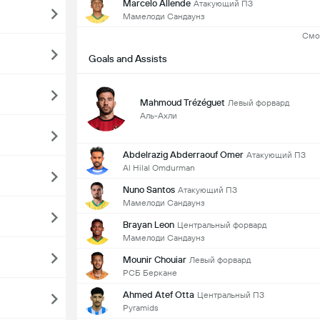
Marcelo Allende
Атакующий ПЗ
Мамелоди Сандаунз
Смо
Goals and Assists
Mahmoud Trézéguet
Левый форвард
Аль-Ахли
Abdelrazig Abderraouf Omer
Атакующий ПЗ
Al Hilal Omdurman
Nuno Santos
Атакующий ПЗ
Мамелоди Сандаунз
Brayan Leon
Центральный форвард
Мамелоди Сандаунз
Mounir Chouiar
Левый форвард
РСБ Беркане
Ahmed Atef Otta
Центральный ПЗ
Pyramids