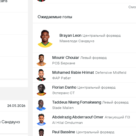
cans
Смо
Ожидаемые голы
Brayan Leon
Центральный форвард
Мамелоди Сандаунз
Mounir Chouiar
Левый форвард
РСБ Беркане
Mohamed Rabie Hrimat
Defensive Midfield
ФАР Рабат
Florian Danho
Центральный форвард
Эсперанс СТ
Taddeus Nkeng Fomakwang
Левый форвард
24.05.2026
Stade Malien
Abdelrazig Abderraouf Omer
Атакующий ПЗ
 Сандаунз
Al Hilal Omdurman
Paul Bassène
Центральный форвард