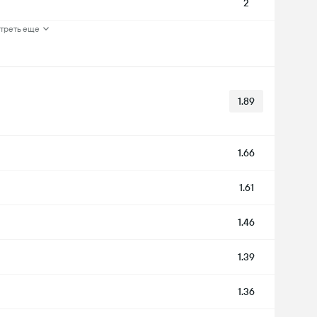
2
треть еще
1.89
1.66
1.61
1.46
1.39
1.36