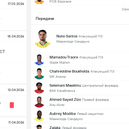
РСБ Беркане
17.05.2026
Смо
Передачи
т
Nuno Santos
Атакующий ПЗ
18.04.2026
Мамелоди Сандаунз
 СТ
Mamadou Traore
Атакующий ПЗ
Stade Malien
Chahreddine Boukholda
Атакующий ПЗ
т
МК Алжир
Selemani Mwalimu
Центральный форвард
12.04.2026
ВАК Касабланка
Ahmed Sayed Zizo
Правый форвард
и
Аль-Ахли
Aubrey Modiba
Левый защитник
Мамелоди Сандаунз
11.04.2026
Zalaka
Левый форвард