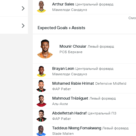
Arthur Sales
Центральный форвард
Мамелоди Сандаунз
Смо
Expected Goals + Assists
Mounir Chouiar
Левый форвард
РСБ Беркане
Brayan Leon
Центральный форвард
Мамелоди Сандаунз
Mohamed Rabie Hrimat
Defensive Midfield
ФАР Рабат
Mahmoud Trézéguet
Левый форвард
Аль-Ахли
Abdelfettah Hadraf
Центральный ПЗ
ФАР Рабат
Taddeus Nkeng Fomakwang
Левый форвард
Stade Malien