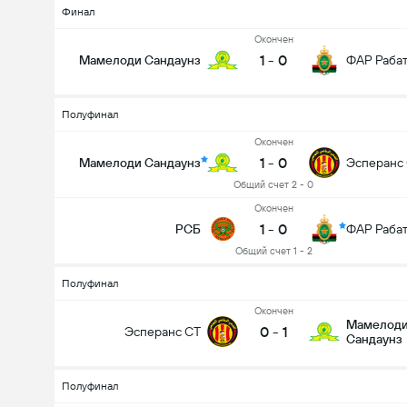
Финал
Oкончен
1
-
0
Мамелоди Сандаунз
ФАР Раба
Полуфинал
Oкончен
1
-
0
Мамелоди Сандаунз
Эсперанс
Общий счет 2 - 0
Oкончен
1
-
0
РСБ
ФАР Раба
Общий счет 1 - 2
Полуфинал
Oкончен
Мамелод
0
-
1
Эсперанс СТ
Сандаунз
Полуфинал