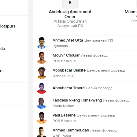
5
Abdelrazig Abderraouf
Mahmo
Omer
Ле
Al Hilal Omdurman
 Hotspurs
Атакующий ПЗ
Ahmed Atef Otta
Центральный ПЗ
Pyramids
nda
Mounir Chouiar
Левый форвард
РСБ Беркане
Aboubacar Diakité
Центральный форвард
rs
Эсперанс СТ
Aboubacar Traoré
Левый форвард
Taddeus Nkeng Fomakwang
Левый форвард
Stade Malien
Paul Bassène
Центральный форвард
РСБ Беркане
Ahmed Hammoudan
Левый форвард
ФАР Рабат