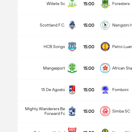
15:00
Wiliete Sc
Foresters
15:00
Scottland F.C.
Nsingizini
15:00
HCB Songo
Petro Lua
15:00
Mangasport
African Sta
15:00
15 De Agosto
Fomboni
Mighty Wanderers Be
15:00
Simba SC
Forward Fc