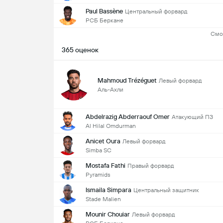
Paul Bassène
Центральный форвард
РСБ Беркане
Смо
365 оценок
Mahmoud Trézéguet
Левый форвард
Аль-Ахли
Abdelrazig Abderraouf Omer
Атакующий ПЗ
Al Hilal Omdurman
Anicet Oura
Левый форвард
Simba SC
Mostafa Fathi
Правый форвард
Pyramids
Ismaila Simpara
Центральный защитник
Stade Malien
Mounir Chouiar
Левый форвард