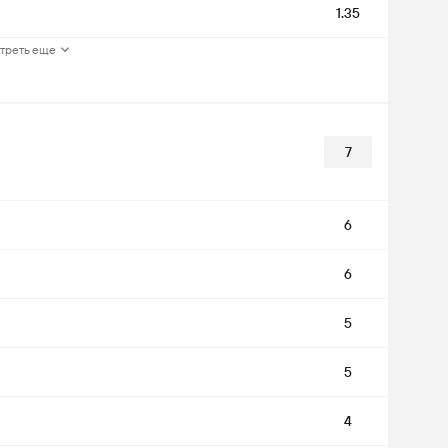
1.35
треть еще
7
6
6
5
5
4