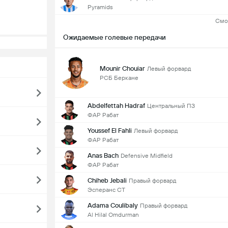
Pyramids
Смо
Ожидаемые голевые передачи
Mounir Chouiar
Левый форвард
РСБ Беркане
Abdelfettah Hadraf
Центральный ПЗ
ФАР Рабат
Youssef El Fahli
Левый форвард
ФАР Рабат
Anas Bach
Defensive Midfield
ФАР Рабат
Chiheb Jebali
Правый форвард
Эсперанс СТ
Adama Coulibaly
Правый форвард
Al Hilal Omdurman