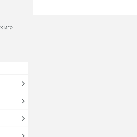
х игр