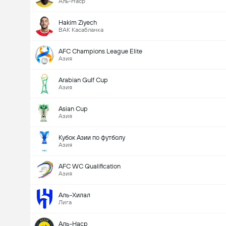
Аль-Наср
Hakim Ziyech
ВАК Касабланка
AFC Champions League Elite
Азия
Arabian Gulf Cup
Азия
Asian Cup
Азия
Кубок Азии по футболу
Азия
AFC WC Qualification
Азия
Аль-Хилал
Лига
Аль-Наср