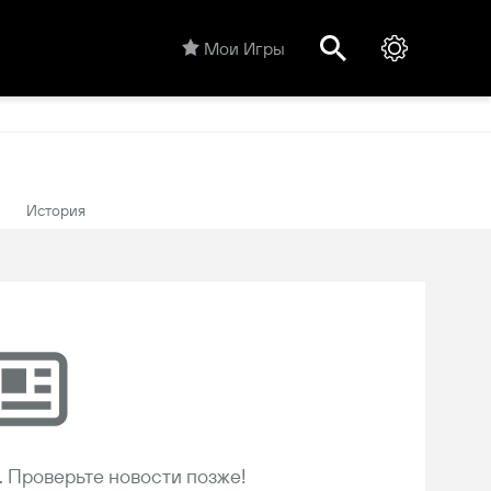
Мои Игры
История
. Проверьте новости позже!