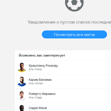
Уведомление о пустом списке последни
Посмотреть все матчи
Возможно, вас заинтересует
Криштиану Роналду
Аль-Наср
Карим Бензема
Аль-Хилал
Роберто Фирмино
Аль-Садд
Садио́ Мане́