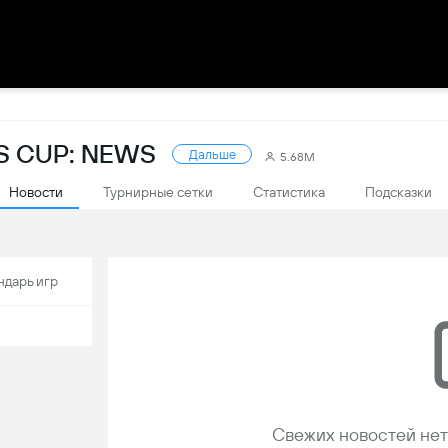
S CUP: NEWS
Дальше
5.68M
Новости
Турнирные сетки
Статистика
Подсказки
ндарь игр
Свежих новостей нет