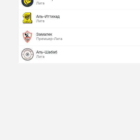
Лига
Аль-Иттихад
Лига
Замалек
Премьер-Лига
Аль-Шабаб
Лига