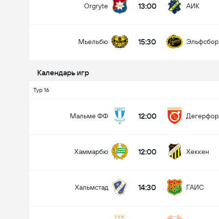
13:00
Orgryte
АИК
15:30
Мьельбю
Эльфсбор
Календарь игр
Тур 16
12:00
Мальме ФФ
Дегерфор
12:00
Хаммарбю
Хеккен
14:30
Хальмстад
ГАИС