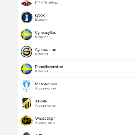
ИФК Гетеборг
кубок
Швеция
Суперкубок
Швеция
Суперэттан
Швеция
Damallsvenskan
Швеция
Мальме ФФ
Аллсвенскан
Хеккен
Аллсвенскан
Эльфсборг
Аллсвенскан