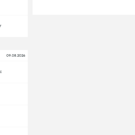
г
09.08.2026
с