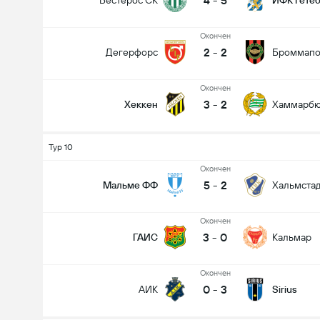
4
-
5
Вестерос СК
ИФК Гете
Oкончен
2
-
2
Дегерфорс
Броммапо
Oкончен
3
-
2
Хеккен
Хаммарб
Тур 10
Oкончен
5
-
2
Мальме ФФ
Хальмста
Oкончен
3
-
0
ГАИС
Кальмар
Oкончен
0
-
3
АИК
Sirius