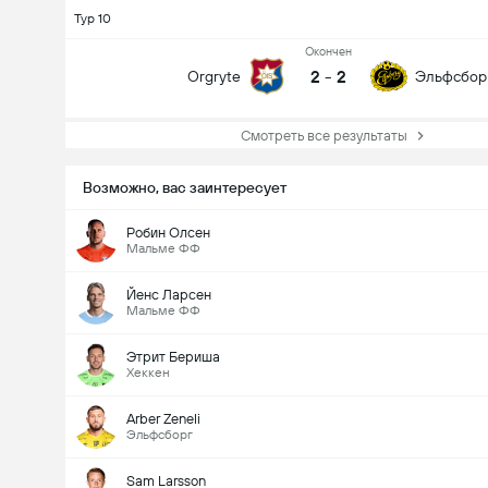
Тур 10
Oкончен
2
-
2
Orgryte
Эльфсбор
Смотреть все результаты
Возможно, вас заинтересует
Робин Олсен
Мальме ФФ
Йенс Ларсен
Мальме ФФ
Этрит Бериша
Хеккен
Arber Zeneli
Эльфсборг
Sam Larsson