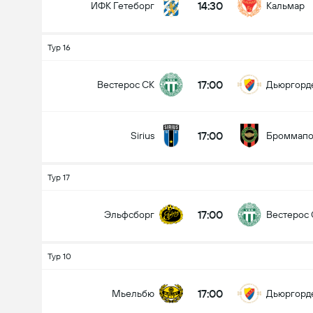
14:30
ИФК Гетеборг
Кальмар
Тур 16
17:00
Вестерос СК
Дьюргорд
17:00
Sirius
Броммапо
Тур 17
17:00
Эльфсборг
Вестерос
Тур 10
17:00
Мьельбю
Дьюргорд