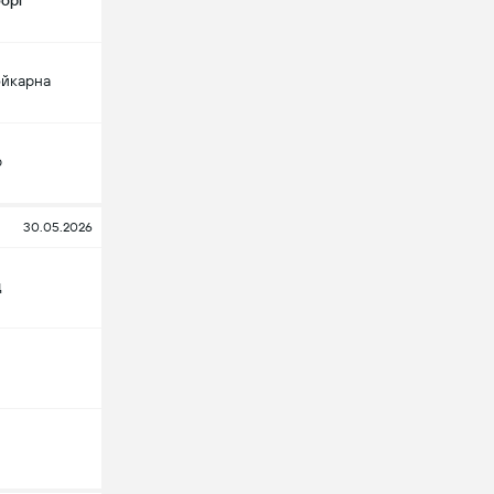
борг
йкарна
ю
30.05.2026
д