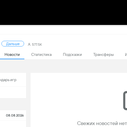
Дальше
577.5K
Новости
Статистика
Подсказки
Трансферы
ндарь игр
08.08.2026
Свежих новостей нет