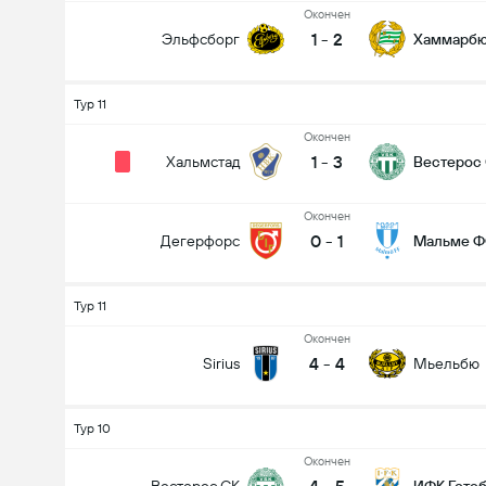
Oкончен
1
-
2
Эльфсборг
Хаммарб
Тур 11
Oкончен
1
-
3
Хальмстад
Вестерос
Oкончен
0
-
1
Дегерфорс
Мальме 
Тур 11
Oкончен
4
-
4
Sirius
Мьельбю
Тур 10
Oкончен