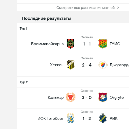
Смотреть все расписания матчей
Последние результаты
Тур 11
Oкончен
1
-
1
Броммапойкарна
ГАИС
Oкончен
2
-
4
Хеккен
Дьюргорд
Тур 11
Oкончен
3
-
0
Кальмар
Orgryte
Oкончен
1
-
2
ИФК Гетеборг
АИК