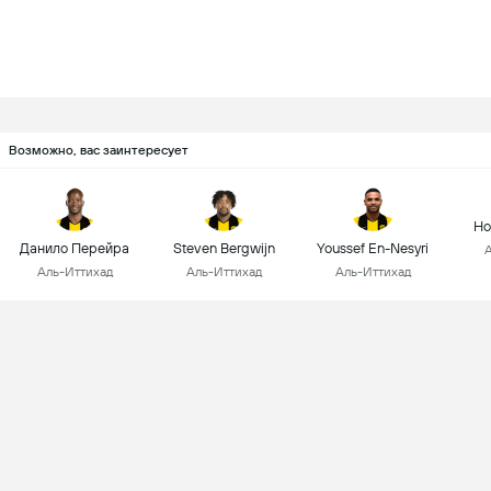
Возможно, вас заинтересует
Ho
Данило Перейра
Steven Bergwijn
Youssef En-Nesyri
А
Аль-Иттихад
Аль-Иттихад
Аль-Иттихад