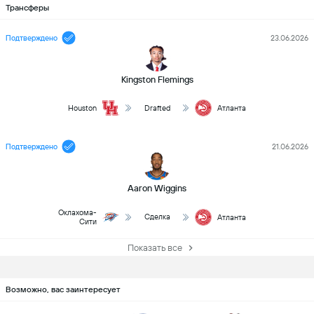
Трансферы
Подтверждено
23.06.2026
Kingston Flemings
Houston
Drafted
Атланта
Подтверждено
21.06.2026
Aaron Wiggins
Оклахома-
Сделка
Атланта
Сити
Показать все
Возможно, вас заинтересует