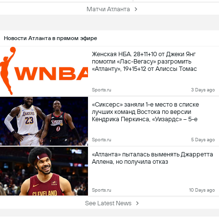
Матчи Атланта
Новости Атланта в прямом эфире
Женская НБА. 28+11+10 от Джеки Янг
помогли «Лас-Вегасу» разгромить
«Атланту», 19+15+12 от Алиссы Томас
позволили «Финиксу» справиться с
«Чикаго»
Sports.ru
3 Days ago
«Сиксерс» заняли 1-е место в списке
лучших команд Востока по версии
Кендрика Перкинса, «Уизардс» – 5-е
Sports.ru
5 Days ago
«Атланта» пыталась выменять Джарретта
Аллена, но получила отказ
Sports.ru
10 Days ago
See Latest News