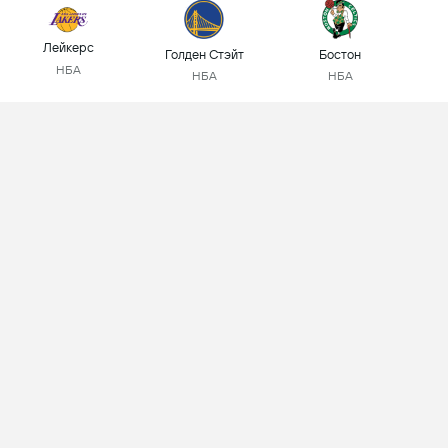
Лейкерс
Голден Стэйт
Бостон
НБА
НБА
НБА