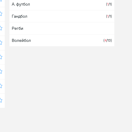
А. футбол
Олимпийские игры
(
1
/1)
Гандбол
Пуэрто-Рико
(
1
/1)
Регби
Республика Чехия
Волейбол
Северная Америка
(
4
/13)
Соединенные Штаты Америки
(
3
/12)
Финляндия
Франция
Швеция
Южная Корея
(5)
Япония
(6)