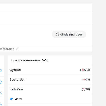
Cardinals выиграет
зать все
Все соревнования (А-Я)
Футбол
(
10
/213)
Баскетбол
(
6
/23)
Бейсбол
(
8
/30)
Азия