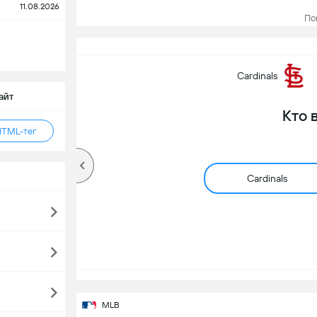
11.08.2026
Пока
Cardinals
айт
Кто 
HTML-тег
Cardinals
MLB