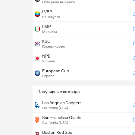
Северная Америка
LVBP
Венесуэла
LMP
Мексика
KBO
Южная Корея
NPB
Япония
European Cup
Европа
Популярные команды
Los Angeles Dodgers
California (USA)
San Francisco Giants
California (USA)
Boston Red Sox