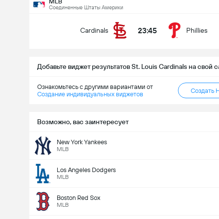
MLB
Соединенные Штаты Америки
23:45
Cardinals
Phillies
MLB
Завтра
23:15
Cardinals
Rockies
Добавьте виджет результатов St. Louis Cardinals на свой с
Кто выиграет?
Ознакомьтесь с другими вариантами от
Создать 
Создание индивидуальных виджетов
Возможно, вас заинтересует
Cardinals
Rockies
New York Yankees
MLB
Los Angeles Dodgers
MLB
Boston Red Sox
MLB