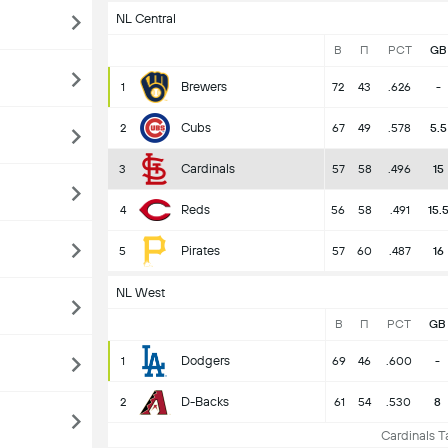
NL Central
В
П
PCT
GB
Brewers
1
72
43
.626
-
Cubs
2
67
49
.578
5.5
Cardinals
3
57
58
.496
15
Reds
4
56
58
.491
15.
Pirates
5
57
60
.487
16
NL West
В
П
PCT
GB
Dodgers
1
69
46
.600
-
D-Backs
2
61
54
.530
8
Cardinals Т