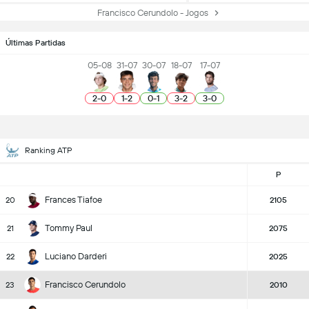
Francisco Cerundolo - Jogos
Últimas Partidas
05-08
31-07
30-07
18-07
17-07
2
-
0
1
-
2
0
-
1
3
-
2
3
-
0
Ranking ATP
P
Frances Tiafoe
20
2105
Tommy Paul
21
2075
Luciano Darderi
22
2025
Francisco Cerundolo
23
2010