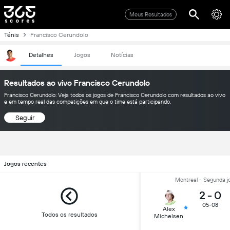
Meus Resultados
Ténis
Francisco Cerundolo
Detalhes
Jogos
Notícias
Resultados ao vivo Francisco Cerundolo
Francisco Cerundolo: Veja todos os jogos de Francisco Cerundolo com resultados ao vivo
e em tempo real das competições em que o time está participando.
Seguir
Jogos recentes
Montreal - Segunda j
2
-
0
05-08
Alex
Todos os resultados
Michelsen