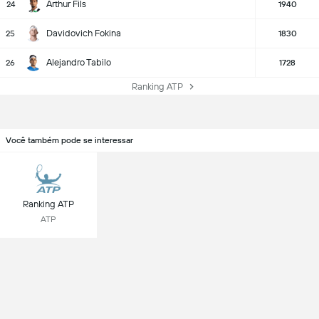
Arthur Fils
24
1940
Davidovich Fokina
25
1830
Alejandro Tabilo
26
1728
Ranking ATP
Você também pode se interessar
Ranking ATP
ATP