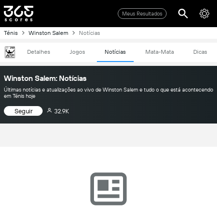
Meus Resultados
Ténis
Winston Salem
Notícias
Detalhes
Jogos
Notícias
Mata-Mata
Dicas
Winston Salem: Notícias
Últimas notícias e atualizações ao vivo de Winston Salem e tudo o que está acontecendo
em Ténis hoje
Seguir
32.9K