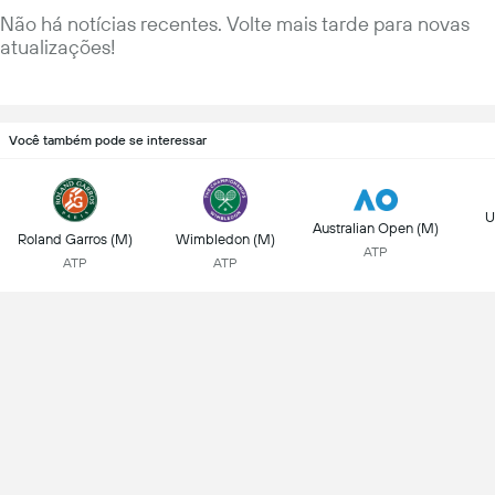
Não há notícias recentes. Volte mais tarde para novas
atualizações!
Você também pode se interessar
U
Australian Open (M)
Roland Garros (M)
Wimbledon (M)
ATP
ATP
ATP