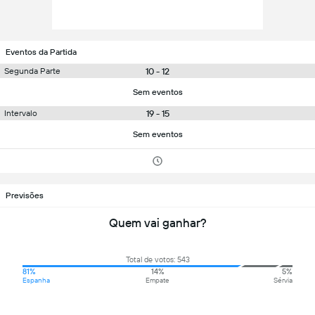
Eventos da Partida
10 - 12
Segunda Parte
Sem eventos
19 - 15
Intervalo
Sem eventos
Previsões
Quem vai ganhar?
Total de votos: 543
81%
14%
5%
Espanha
Empate
Sérvia