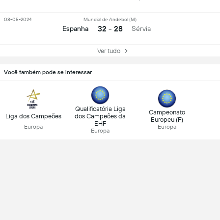
08-05-2024
Mundial de Andebol (M)
32 - 28
Espanha
Sérvia
Ver tudo
Você também pode se interessar
Qualificatória Liga
Campeonato
Liga dos Campeões
dos Campeões da
Europeu (F)
EHF
Europa
Europa
Europa