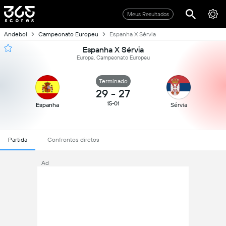
Meus Resultados
Andebol
Campeonato Europeu
Espanha X Sérvia
Espanha X Sérvia
Europa, Campeonato Europeu
Terminado
29
-
27
15-01
Espanha
Sérvia
Partida
Confrontos diretos
Ad