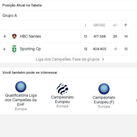
Posição Atual na Tabela
Grupo A
J
GP/GC
+/-
P
HBC Nantes
4
13
417:388
29
14
7
Sporting Cp
6
12
404:405
-1
12
Liga dos Campeões: Fase de grupos
Você também pode se interessar
Qualificatória Liga
Campeonato
Campeonato
dos Campeões da
Europeu
Europeu (F)
EHF
Europa
Europa
Europa