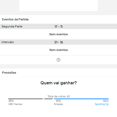
Eventos da Partida
17 - 11
Segunda Parte
Sem eventos
21 - 16
Intervalo
Sem eventos
Previsões
Quem vai ganhar?
Total de votos: 63
35%
10%
55%
HBC Nantes
Empate
Sporting Cp