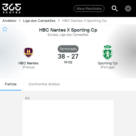
Meus Resultados
Andebol
Liga dos Campeões
HBC Nantes X Sporting Cp
HBC Nantes X Sporting Cp
Europa, Liga dos Campeões
Terminado
38
-
27
19-02
HBC Nantes
Sporting Cp
(França)
(Portugal)
Partida
Confrontos diretos
Ad