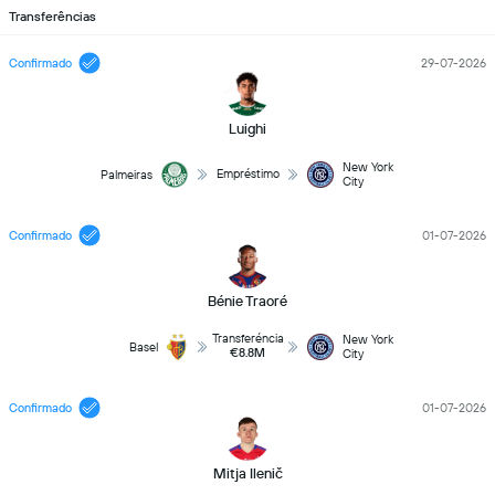
Transferências
Confirmado
29-07-2026
Luighi
New York
Empréstimo
Palmeiras
City
Confirmado
01-07-2026
Bénie Traoré
Transferéncia
New York
Basel
€8.8M
City
Confirmado
01-07-2026
Mitja Ilenič