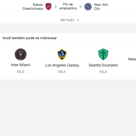
Fim de
Rakow
New York
emprestimo
Czestochowa
City
Ver tudo
Você também pode se interessar
New 
Inter Miami
Los Angeles Galaxy
Seattle Sounders
MLS
MLS
MLS