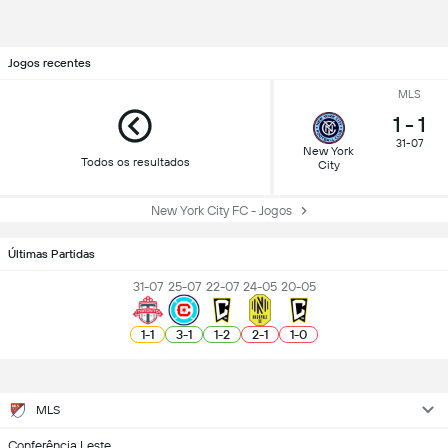
Jogos recentes
MLS
1
-
1
31-07
New York
Todos os resultados
City
New York City FC - Jogos
Últimas Partidas
31-07
25-07
22-07
24-05
20-05
1
-
1
3
-
1
1
-
2
2
-
1
1
-
0
MLS
Conferência Leste