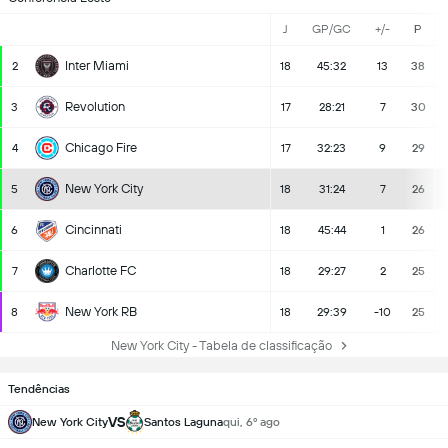
J
GP/GC
+/-
P
Inter Miami
2
18
45:32
13
38
Revolution
3
17
28:21
7
30
Chicago Fire
4
17
32:23
9
29
New York City
5
18
31:24
7
26
Cincinnati
6
18
45:44
1
26
Charlotte FC
7
18
29:27
2
25
New York RB
8
18
29:39
-10
25
New York City - Tabela de classificação
Tendências
VS
New York City
Santos Laguna
qui, 6º ago