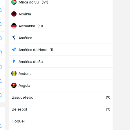
África do Sul
(
1
/2)
Albânia
Alemanha
(31)
América
América do Norte
(1)
América do Sul
Andorra
Angola
Basquetebol
Antígua e Barbuda
(9)
Beisebol
Arábia Saudita
(3)
Hóquei
Argélia