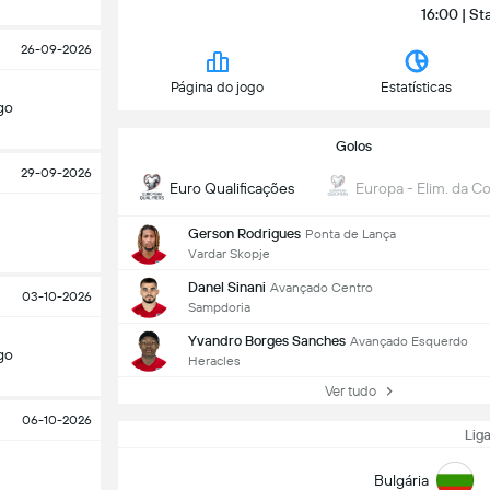
16:00 | St
26-09-2026
Página do jogo
Estatísticas
go
Golos
29-09-2026
Euro Qualificações
Europa - Elim. da C
Gerson Rodrigues
Ponta de Lança
Vardar Skopje
Danel Sinani
Avançado Centro
03-10-2026
Sampdoria
Yvandro Borges Sanches
Avançado Esquerdo
go
Heracles
Ver tudo
06-10-2026
Lig
Bulgária