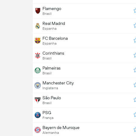
Flamengo
Brasil
Real Madrid
Espanha
FC Barcelona
Espanha
Corinthians
Brasil
Palmeiras
Brasil
Manchester City
Inglaterra
São Paulo
Brasil
PSG
França
Bayern de Munique
Alemanha