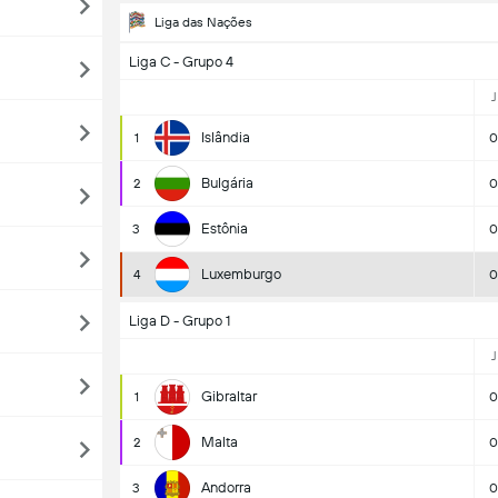
Liga das Nações
Liga C - Grupo 4
J
Islândia
1
0
Bulgária
2
0
Estônia
3
0
Luxemburgo
4
0
Liga D - Grupo 1
J
Gibraltar
1
0
Malta
2
0
Andorra
3
0