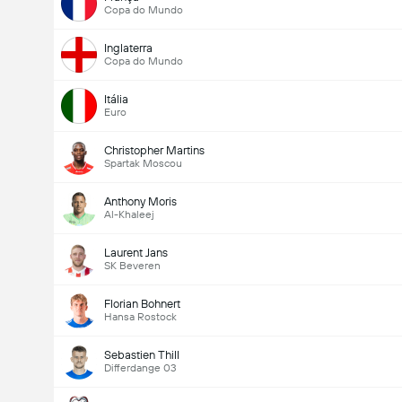
Copa do Mundo
Inglaterra
Copa do Mundo
Itália
Euro
Christopher Martins
Spartak Moscou
Anthony Moris
Al-Khaleej
Laurent Jans
SK Beveren
Florian Bohnert
Hansa Rostock
Sebastien Thill
Differdange 03