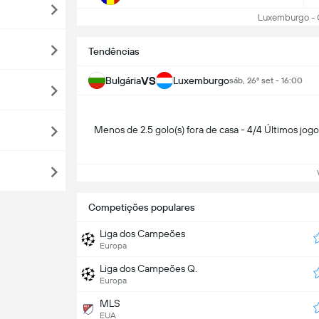
Luxemburgo - Cl
Tendências
VS
Bulgária
Luxemburgo
sáb, 26º set - 16:00
Menos de 2.5 golo(s) fora de casa - 4/4 Últimos jogo
Ve
Competições populares
Liga dos Campeões
Europa
Liga dos Campeões Q.
Europa
MLS
EUA