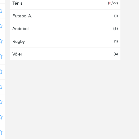
Ténis
Argentina
(
1
/40)
(
8
/29)
Futebol A.
Armênia
(1)
(1)
Andebol
Aruba
(6)
Rugby
Ásia
(2)
(1)
Vôlei
Austrália
(4)
Áustria
(
4
/6)
Azerbaijão
Bahamas
Bahrein
Bangladesh
Barbados