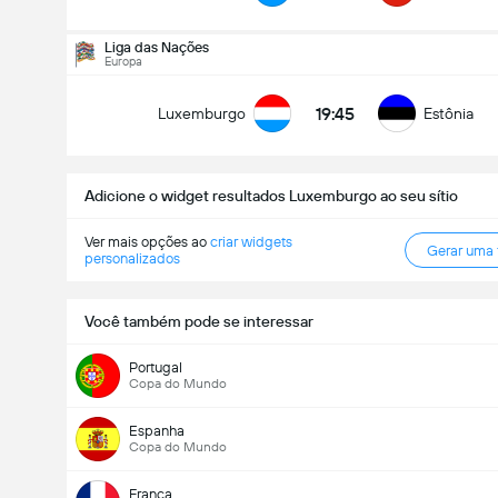
Encontro - Golos (2.5)
Liga das Nações
Europa
19:45
Luxemburgo
Estônia
Menos de
Mais de
Adicione o widget resultados Luxemburgo ao seu sítio
Ver mais opções ao
criar widgets
Gerar uma
personalizados
Você também pode se interessar
Portugal
Copa do Mundo
Espanha
Copa do Mundo
França