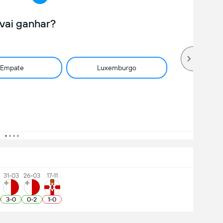
vai ganhar?
Empate
Luxemburgo
31-03
26-03
17-11
3
-
0
0
-
2
1
-
0