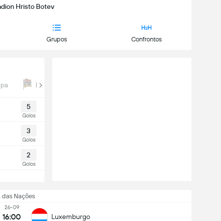
adion Hristo Botev
Grupos
Confrontos
opa
Liga das Nações
5
Golos
3
Golos
2
Golos
a das Nações
26-09
16:00
Luxemburgo