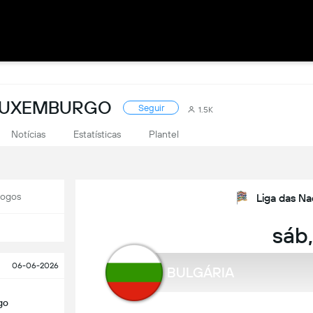
 LUXEMBURGO
Seguir
1.5K
Notícias
Estatísticas
Plantel
Jogos
Liga das Na
sáb,
06-06-2026
BULGÁRIA
go