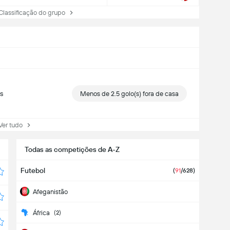
assificação do grupo
s
Menos de 2.5 golo(s) fora de casa
r tudo
Todas as competições de A-Z
Futebol
(
91
/628)
Afeganistão
África
(2)