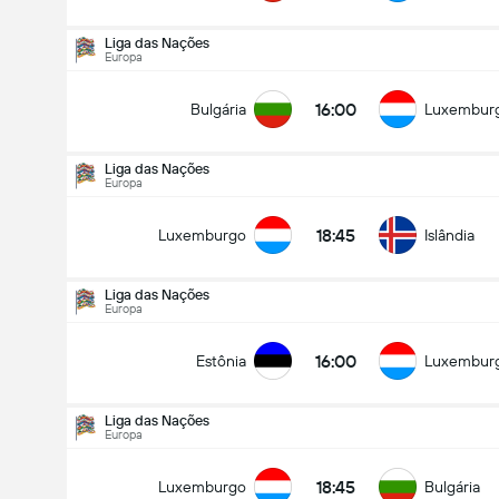
Liga das Nações
Europa
16:00
Bulgária
Luxembur
Liga das Nações
Europa
18:45
Luxemburgo
Islândia
Liga das Nações
Europa
16:00
Estônia
Luxembur
Liga das Nações
Europa
Liga das Nações
29-09
18:45
Luxemburgo
Bulgária
18:45
Luxemburgo
Islândia