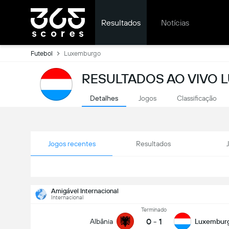
Resultados
Notícias
Futebol
Luxemburgo
RESULTADOS AO VIVO
Detalhes
Jogos
Classificação
Jogos recentes
Resultados
Amigável Internacional
Internacional
Terminado
0
-
1
Albânia
Luxembur