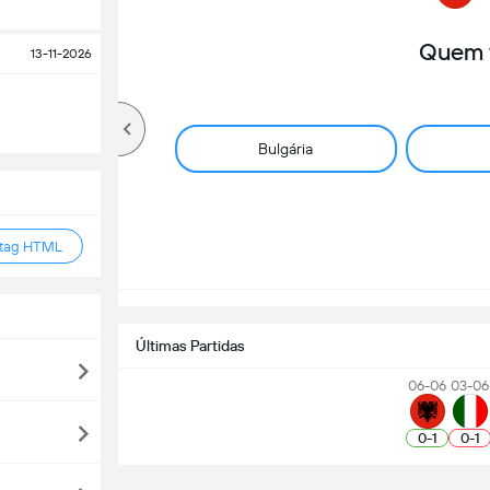
Quem 
13-11-2026
Bulgária
 tag HTML
Últimas Partidas
06-06
03-06
0
-
1
0
-
1