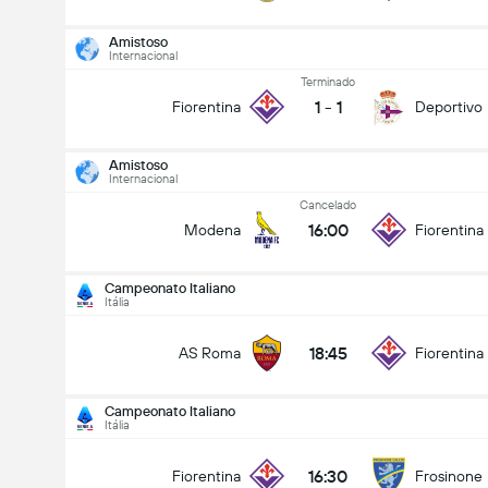
Amistoso
Internacional
Terminado
1
-
1
Fiorentina
Deportivo
Amistoso
Internacional
Cancelado
16:00
Modena
Fiorentina
Campeonato Italiano
Itália
18:45
AS Roma
Fiorentina
Campeonato Italiano
Itália
16:30
Fiorentina
Frosinone