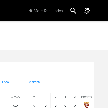
Meus Resultados
Local
Visitante
GP/GC
+/-
P
V
E
D
Próximo
0:0
0
0
0
0
0