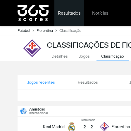
Resultados
Notícias
Futebol
Fiorentina
Classificação
CLASSIFICAÇÕES DE FI
Detalhes
Jogos
Classificação
Jogos recentes
Resultados
Amistoso
Internacional
Terminado
2
-
2
Real Madrid
Fiorentina