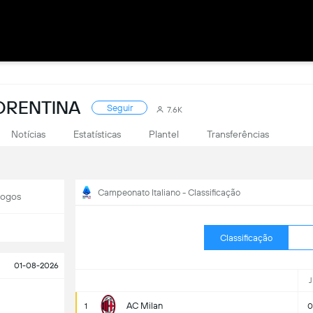
ORENTINA
Seguir
7.6K
Notícias
Estatísticas
Plantel
Transferências
Campeonato Italiano - Classificação
Jogos
Classificação
01-08-2026
J
AC Milan
1
0