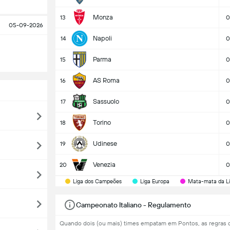
Monza
13
0
05-09-2026
Napoli
14
0
Parma
15
0
AS Roma
16
0
Sassuolo
17
0
Torino
18
0
Udinese
19
0
Venezia
20
0
Liga dos Campeões
Liga Europa
Mata-mata da Li
Campeonato Italiano - Regulamento
Quando dois (ou mais) times empatam em Pontos, as regras 