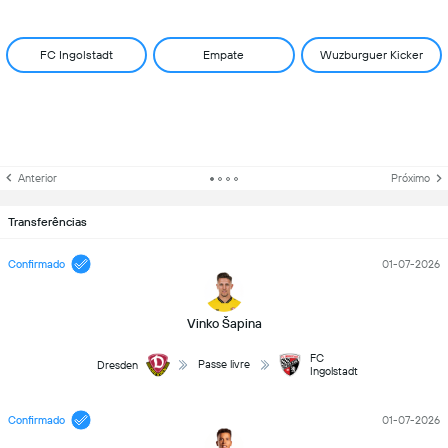
FC Ingolstadt
Empate
Wuzburguer Kicker
Anterior
Próximo
Transferências
Confirmado
01-07-2026
Vinko Šapina
FC
Passe livre
Dresden
Ingolstadt
Confirmado
01-07-2026