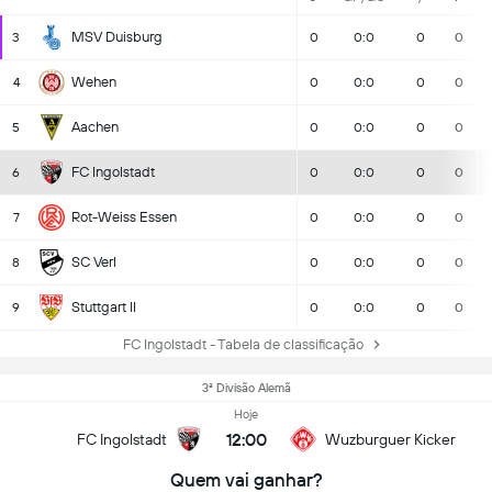
MSV Duisburg
3
0
0:0
0
0
Wehen
4
0
0:0
0
0
Aachen
5
0
0:0
0
0
FC Ingolstadt
6
0
0:0
0
0
Rot-Weiss Essen
7
0
0:0
0
0
SC Verl
8
0
0:0
0
0
Stuttgart II
9
0
0:0
0
0
FC Ingolstadt - Tabela de classificação
3ª Divisão Alemã
Hoje
12:00
FC Ingolstadt
Wuzburguer Kicker
Quem vai ganhar?