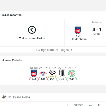
Jogos recentes
Amistoso
4
-
1
01-08
FC
Todos os resultados
Heidenheim
FC Ingolstadt 04 - Jogos
Últimas Partidas
01-08
25-07
18-07
09-07
04-07
4
-
1
1
-
0
0
-
1
0
-
2
2
-
0
3ª Divisão Alemã
J
GP/GC
+/-
P