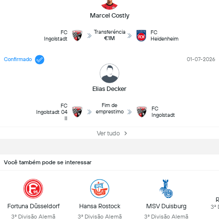
Marcel Costly
Transferéncia
FC
FC
€1M
Ingolstadt
Heidenheim
Confirmado
01-07-2026
Elias Decker
Fim de
FC
FC
emprestimo
Ingolstadt 04
Ingolstadt
II
Ver tudo
Você também pode se interessar
R
Fortuna Düsseldorf
Hansa Rostock
MSV Duisburg
3ª 
3ª Divisão Alemã
3ª Divisão Alemã
3ª Divisão Alemã