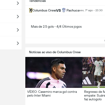
Tendências
VS
Columbus Crew
Pachuca
sex, 7º ago - 23:30
Mais de 2.5 gols - 4/4 Últimos jogos
Ve
Notícias ao vivo de Columbus Crew
VÍDEO: Casemiro marca gol contra
Regresso de M
pelo Inter Miami
empate: Suáre
faz autogolo