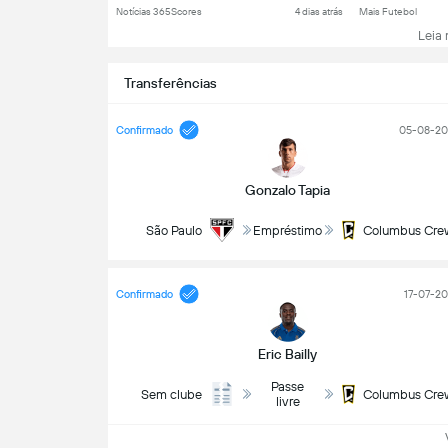
Notícias 365Scores
4 dias atrás
Mais Futebol
Leia m
Transferências
Confirmado
05-08-20
Gonzalo Tapia
São Paulo
Empréstimo
Columbus Cre
Confirmado
17-07-2
Eric Bailly
Passe
Sem clube
Columbus Cre
livre
Ve