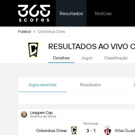
Resultados
Notícias
Futebol
Columbus Crew
RESULTADOS AO VIVO
Detalhes
Jogos
Classificação
Jogos recentes
Resultados
Leagues Cup
América do Norte
Terminado
3
-
1
Columbus Crew
Atlas Guad