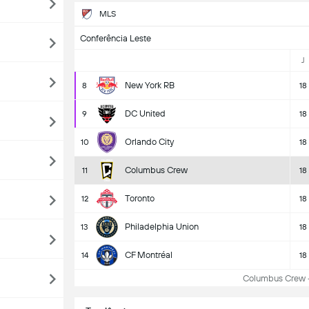
MLS
Conferência Leste
J
New York RB
8
18
DC United
9
18
Orlando City
10
18
Columbus Crew
11
18
Toronto
12
18
Philadelphia Union
13
18
CF Montréal
14
18
Columbus Crew - T