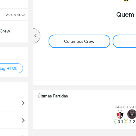
Quem 
23-08-2026
 Crew
Columbus Crew
 tag HTML
Últimas Partidas
04-08
02-0
3
-
1
2
-
2