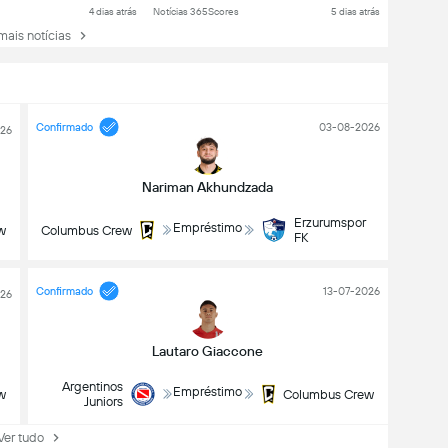
4 dias atrás
Notícias 365Scores
5 dias atrás
ais notícias
Confirmado
03-08-2026
26
Nariman Akhundzada
Erzurumspor
Empréstimo
w
Columbus Crew
FK
Confirmado
13-07-2026
026
Lautaro Giaccone
Argentinos
Empréstimo
w
Columbus Crew
Juniors
r tudo