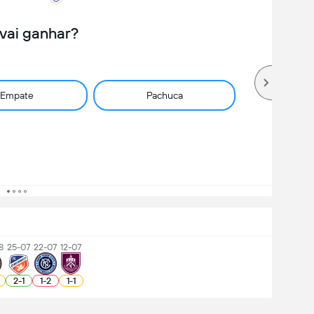
vai ganhar?
Empate
Pachuca
8
25-07
22-07
12-07
2
-
1
1
-
2
1
-
1