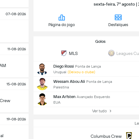
sexta-feira, 7º agosto |
07-08-2026
Página do jogo
Desfalques
Golos
11-08-2026
MLS
Leagues C
NAM
Diego Rossi
Ponta de Lança
Uruguai
(Deixou o clube)
Wessam Abou Ali
Ponta de Lança
15-08-2026
Palestina
Max Arfsten
Avançado Esquerdo
 Crew
EUA
Ver tudo
19-08-2026
L
al
Columbus Crew