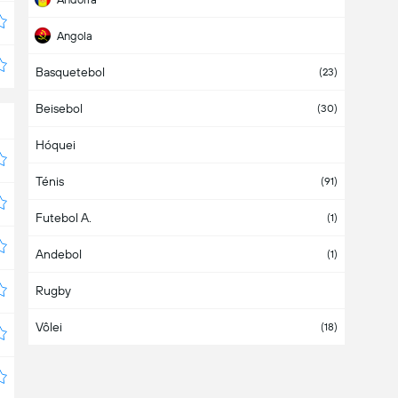
Angola
Basquetebol
Antígua e Barbuda
(23)
Beisebol
Arábia Saudita
(30)
Hóquei
Argélia
Ténis
Argentina
(8)
(91)
Futebol A.
Armênia
(1)
Andebol
Aruba
(1)
Rugby
Ásia
Vôlei
Austrália
(18)
Áustria