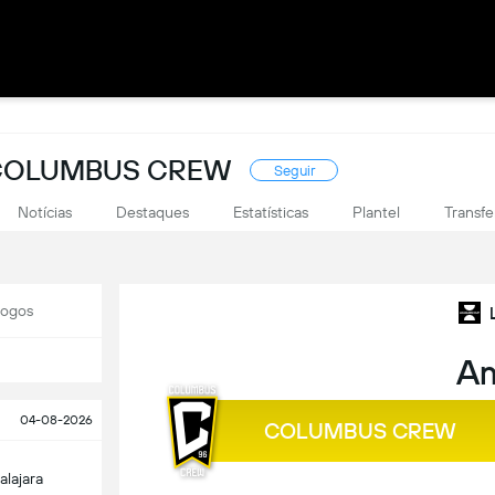
 COLUMBUS CREW
Seguir
Notícias
Destaques
Estatísticas
Plantel
Transfe
Jogos
A
04-08-2026
COLUMBUS CREW
alajara