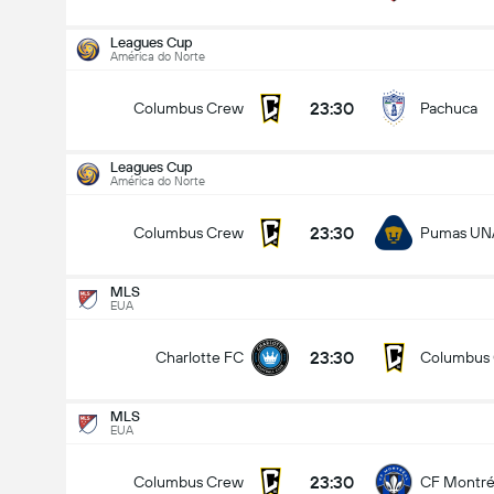
Leagues Cup
América do Norte
23:30
Columbus Crew
Pachuca
Leagues Cup
América do Norte
23:30
Columbus Crew
Pumas U
MLS
EUA
23:30
Charlotte FC
Columbus
MLS
EUA
Leagues Cup
11-08
23:30
Columbus Crew
CF Montré
23:30
Columbus Crew
Pumas UNAM