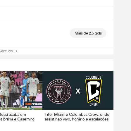
Mais de 2.5 gols
r tudo
essi acaba em
Inter Miami x Columbus Crew: onde
z brilha e Casemiro
assistir ao vivo, horário e escalações