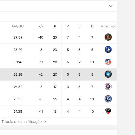
GP/GC
+/-
P
V
E
D
Próximo
29:39
-10
25
7
4
7
26:29
-3
23
5
8
5
30:47
-17
20
6
2
10
26:28
-2
20
5
5
8
24:32
-8
17
3
8
7
25:33
-8
16
4
4
10
24:35
-11
16
4
4
10
abela de classificação