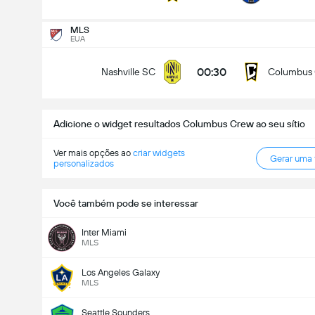
Encontro - Golos (2.5)
MLS
EUA
00:30
Nashville SC
Columbus
Menos de
Mais de
Adicione o widget resultados Columbus Crew ao seu sítio
Ver mais opções ao
criar widgets
Gerar uma
personalizados
Você também pode se interessar
Inter Miami
MLS
Los Angeles Galaxy
MLS
Seattle Sounders