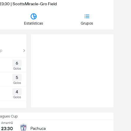
 23:30 | ScottsMiracle-Gro Field
Estatísticas
Grupos
up
6
Golos
5
Golos
4
Golos
eagues Cup
Amanhã
23:30
Pachuca