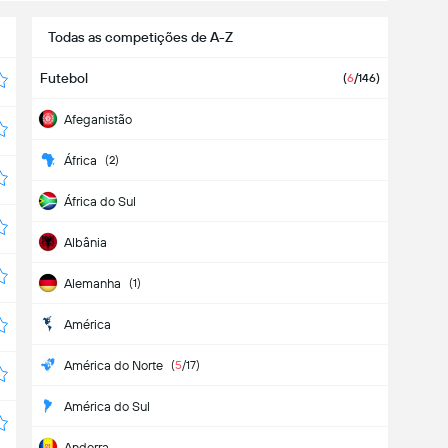
Todas as competições de A-Z
Futebol
(
6
/146)
Afeganistão
África
(2)
África do Sul
Albânia
Alemanha
(1)
América
América do Norte
(
5
/17)
América do Sul
Andorra