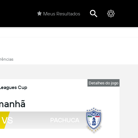
Meus Resultados
rências
Detalhes do jogo
Leagues Cup
manhã
VS
PACHUCA