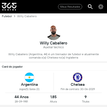
Meus Resultados
Futebol
Willy Caballero
Willy Caballero
Auxiliar tecnico
Willy Caballero (Argentina, 44) é um treinador de futebol e atualmente
comanda o(a) Chelsea no(a) Inglaterra
Card do jogador
Argentina
Chelsea
Jogos(5) Golos (0)
Fim de contrato: 30-06-2029
44 Anos
1.85
9
28-09-1981
Altura
Titulos