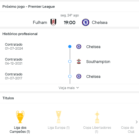
Próximo jogo - Premier League
seg, 24º ago
19:00
Fulham
Chelsea
Histórico profissional
Contratado
Chelsea
01-07-2024
Contratado
Southampton
06-12-2021
Contratado
Chelsea
01-07-2017
Veja mais
Titulos
 Liga dos 
 Liga Europa (1) 
 Copa Libertadores 
 Copa do Mu
Campeões (1) 
(1) 