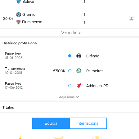
Bolívar
1
Grêmio
1
26-07
Fluminense
1
Ver tudo
Histórico profissional
Passe livre
Grêmio
15-01-2026
Transferéncia
€500K
Palmeiras
10-01-2018
Passe livre
Athletico-PR
01-06-2012
Veja mais
Titulos
Equipa
Internacional