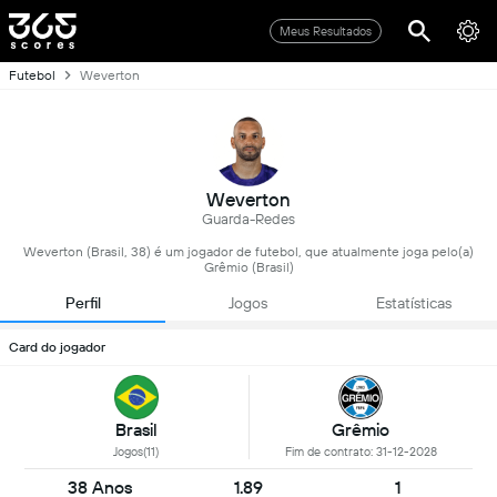
Meus Resultados
Futebol
Weverton
Weverton
Guarda-Redes
Weverton (Brasil, 38) é um jogador de futebol, que atualmente joga pelo(a)
Grêmio (Brasil)
Perfil
Jogos
Estatísticas
Card do jogador
Brasil
Grêmio
Jogos(11)
Fim de contrato: 31-12-2028
38 Anos
1.89
1