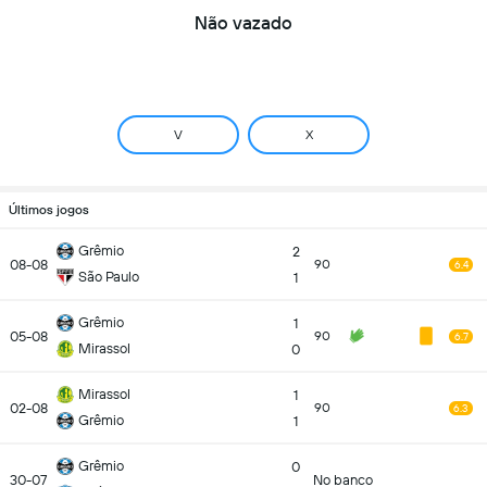
Não vazado
V
X
Últimos jogos
Grêmio
2
08-08
90
6.4
São Paulo
1
Grêmio
1
05-08
90
6.7
Mirassol
0
Mirassol
1
02-08
90
6.3
Grêmio
1
Grêmio
0
30-07
No banco