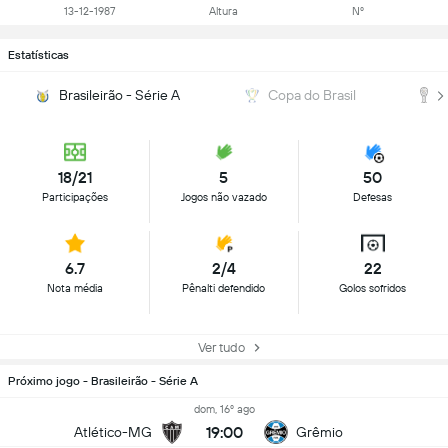
13-12-1987
Altura
Nº
Estatísticas
Brasileirão - Série A
Copa do Brasil
18/21
5
50
Participações
Jogos não vazado
Defesas
6.7
2/4
22
Nota média
Pênalti defendido
Golos sofridos
Ver tudo
Próximo jogo - Brasileirão - Série A
dom, 16º ago
19:00
Atlético-MG
Grêmio