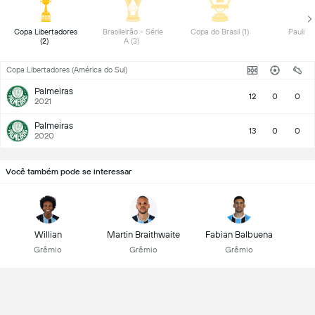
 Copa Libertadores 
 Brasileirão - Série 
 Copa do Brasil (1) 
(2) 
A (3) 
Copa Libertadores (América do Sul)
Palmeiras
12
0
0
2021
Palmeiras
13
0
0
2020
Você também pode se interessar
Willian
Martin Braithwaite
Fabian Balbuena
Grêmio
Grêmio
Grêmio