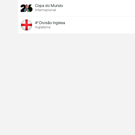
Copa do Mundo
Internacional
4ª Divisão Inglesa
Inglaterra
Último marcador
V
X