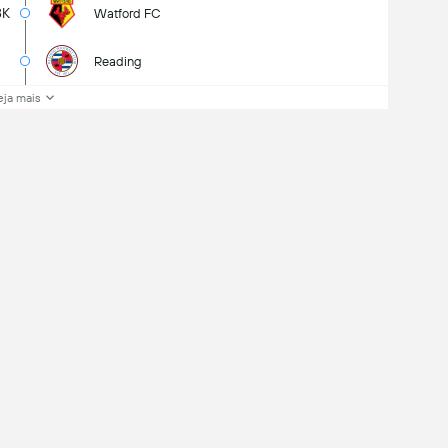
8K
Watford FC
Reading
eja mais