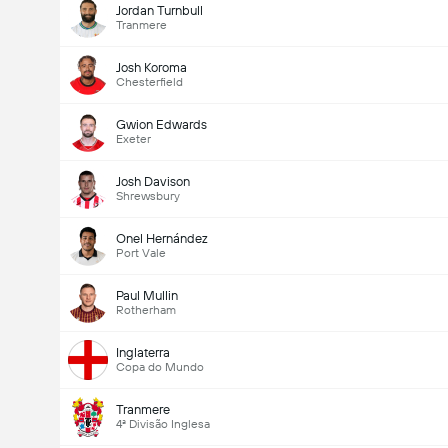
Jordan Turnbull
Tranmere
Josh Koroma
Chesterfield
Gwion Edwards
Exeter
Josh Davison
Shrewsbury
Onel Hernández
Port Vale
Paul Mullin
Rotherham
Inglaterra
Copa do Mundo
Tranmere
4ª Divisão Inglesa