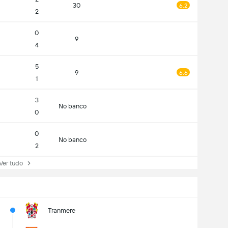
30
6.2
2
0
9
4
5
9
6.6
1
3
No banco
0
0
No banco
2
r tudo
Tranmere