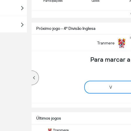
Participações
Golos
A
Ve
Próximo jogo - 4ª Divisão Inglesa
Tranmere
Para marcar 
V
Últimos jogos
Tranmere