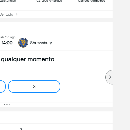
ssistências
Cartões Amarelos
Cartões Vermelhos
r tudo
sáb, 15º ago
14:00
Shrewsbury
a qualquer momento
X
2