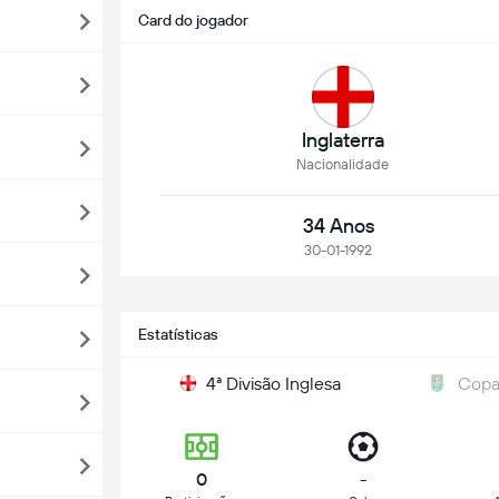
Card do jogador
Inglaterra
Nacionalidade
34 Anos
30-01-1992
Estatísticas
4ª Divisão Inglesa
Copa 
0
-