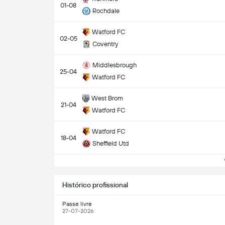
01-08
Rochdale
Watford FC
02-05
Coventry
Middlesbrough
25-04
Watford FC
West Brom
21-04
Watford FC
Watford FC
18-04
Sheffield Utd
Ve
Histórico profissional
Passe livre
27-07-2026