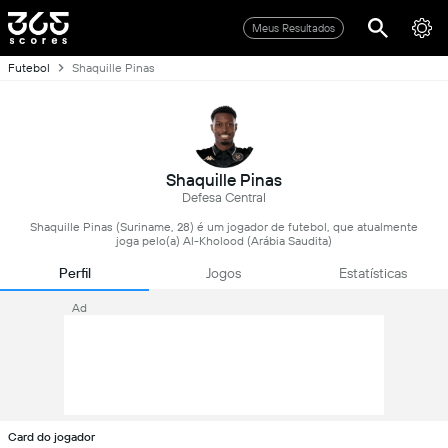
Meus Resultados
Futebol
Shaquille Pinas
Shaquille Pinas
Defesa Central
Shaquille Pinas (Suriname, 28) é um jogador de futebol, que atualmente
joga pelo(a) Al-Kholood (Arábia Saudita)
Perfil
Jogos
Estatísticas
Ad
Card do jogador