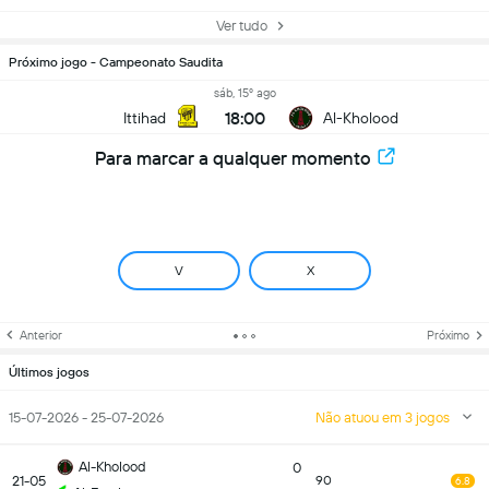
Ver tudo
Próximo jogo - Campeonato Saudita
sáb, 15º ago
18:00
Ittihad
Al-Kholood
Para marcar a qualquer momento
V
X
Anterior
Próximo
Últimos jogos
15-07-2026 - 25-07-2026
Não atuou em 3 jogos
Al-Kholood
0
21-05
90
6.8