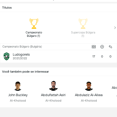
Titulos
 Campeonato 
 Supercopa Búlgara 
Búlgaro (1) 
(1) 
Campeonato Búlgaro (Bulgária)
Ludogorets
17
0
0
2021/2022
Você também pode se interessar
Abd
John Buckley
Abdulfattah Asiri
Abdulaziz Al-Aliwa
Al-Kholood
Al-Kholood
Al-Kholood