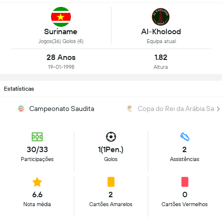
Suriname
Al-Kholood
Jogos(36) Golos (4)
Equipa atual
28 Anos
1.82
19-01-1998
Altura
Estatísticas
Campeonato Saudita
Copa do Rei da Arábia Saud
30/33
1(1Pen.)
2
Participações
Golos
Assistências
6.6
2
0
Nota média
Cartões Amarelos
Cartões Vermelhos