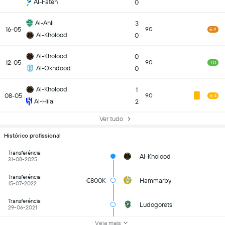
Al-Fateh
0
Al-Ahli
3
16-05
90
5.9
Al-Kholood
0
Al-Kholood
0
12-05
90
7.0
Al-Okhdood
0
Al-Kholood
1
08-05
90
6.4
Al-Hilal
2
Ver tudo
Histórico profissional
Transferéncia
Al-Kholood
31-08-2025
Transferéncia
€800K
Hammarby
15-07-2022
Transferéncia
Ludogorets
29-06-2021
Veja mais