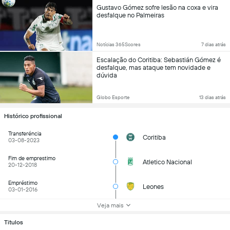
Gustavo Gómez sofre lesão na coxa e vira
desfalque no Palmeiras
Notícias 365Scores
7 dias atrás
Escalação do Coritiba: Sebastián Gómez é
desfalque, mas ataque tem novidade e
dúvida
Globo Esporte
13 dias atrás
Histórico profissional
Transferéncia
Coritiba
03-08-2023
Fim de emprestimo
Atletico Nacional
20-12-2018
Empréstimo
Leones
03-01-2016
Veja mais
Titulos