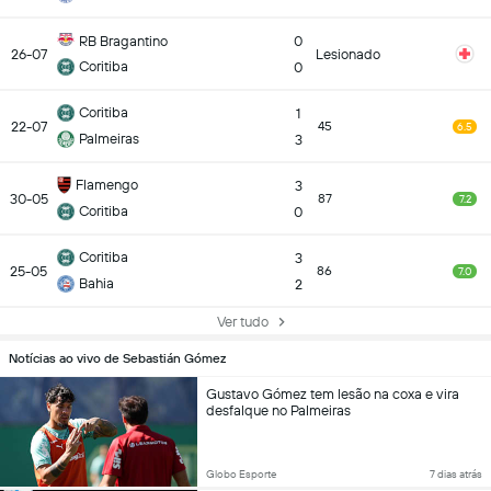
RB Bragantino
0
26-07
Lesionado
Coritiba
0
Coritiba
1
22-07
45
6.5
Palmeiras
3
Flamengo
3
30-05
87
7.2
Coritiba
0
Coritiba
3
25-05
86
7.0
Bahia
2
Ver tudo
Notícias ao vivo de Sebastián Gómez
Gustavo Gómez tem lesão na coxa e vira
desfalque no Palmeiras
Globo Esporte
7 dias atrás