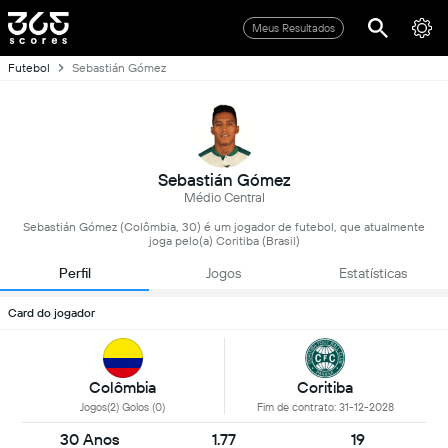
Meus Resultados
Futebol
Sebastián Gómez
Sebastián Gómez
Médio Central
Sebastián Gómez (Colômbia, 30) é um jogador de futebol, que atualmente
joga pelo(a) Coritiba (Brasil)
Perfil
Jogos
Estatísticas
Card do jogador
Colômbia
Coritiba
Jogos(2) Golos (0)
Fim de contrato: 31-12-2028
30 Anos
1.77
19