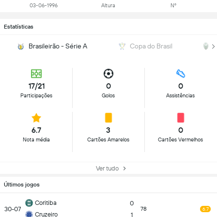
03-06-1996
Altura
Nº
Estatísticas
Brasileirão - Série A
Copa do Brasil
17/21
0
0
Participações
Golos
Assistências
6.7
3
0
Nota média
Cartões Amarelos
Cartões Vermelhos
Ver tudo
Últimos jogos
Coritiba
0
30-07
78
6.7
Cruzeiro
1