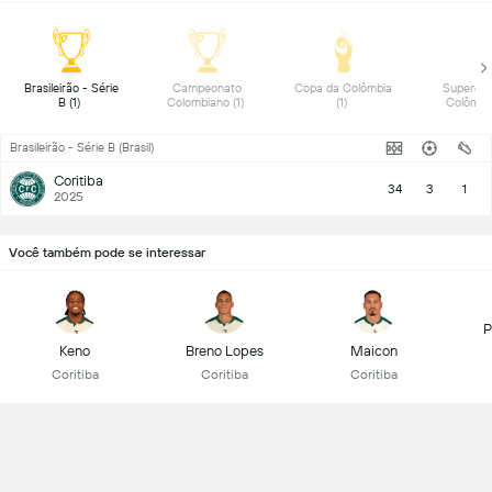
 Brasileirão - Série 
 Campeonato 
 Copa da Colômbia 
 Supercop
B (1) 
Colombiano (1) 
(1) 
Brasileirão - Série B (Brasil)
Coritiba
34
3
1
2025
Você também pode se interessar
P
Keno
Breno Lopes
Maicon
Coritiba
Coritiba
Coritiba