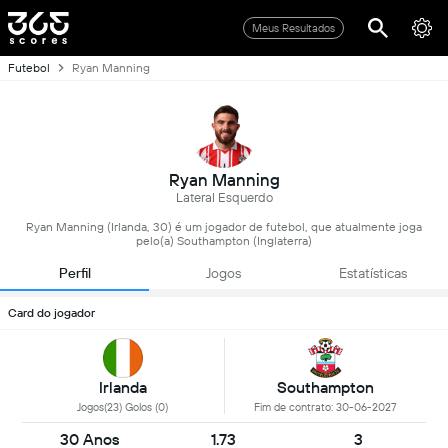
Meus Resultados
Futebol
Ryan Manning
Ryan Manning
Lateral Esquerdo
Ryan Manning (Irlanda, 30) é um jogador de futebol, que atualmente joga
pelo(a) Southampton (Inglaterra)
Perfil
Jogos
Estatísticas
Card do jogador
Irlanda
Southampton
Jogos(23) Golos (0)
Fim de contrato: 30-06-2027
30 Anos
1.73
3