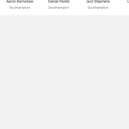
Aaron Ramsdale
Daniel Peretz
Jack Stephens
S
Southampton
Southampton
Southampton