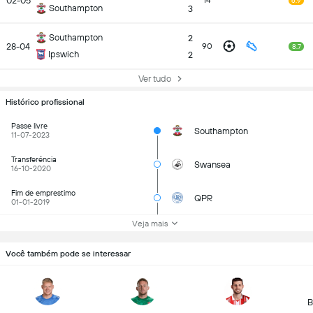
02-05
14
6.9
Southampton
3
Southampton
2
28-04
90
8.7
Ipswich
2
Ver tudo
Histórico profissional
Passe livre
Southampton
11-07-2023
Transferéncia
Swansea
16-10-2020
Fim de emprestimo
QPR
01-01-2019
Veja mais
Você também pode se interessar
B