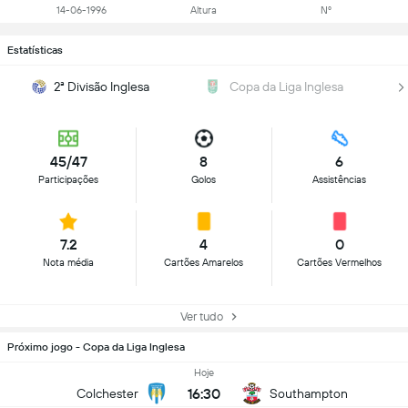
14-06-1996
Altura
Nº
Estatísticas
2ª Divisão Inglesa
Copa da Liga Inglesa
45/47
8
6
Participações
Golos
Assistências
7.2
4
0
Nota média
Cartões Amarelos
Cartões Vermelhos
Ver tudo
Próximo jogo - Copa da Liga Inglesa
Hoje
16:30
Colchester
Southampton