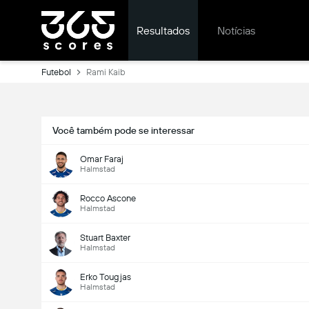
Resultados
Notícias
Futebol
Rami Kaib
Você também pode se interessar
Omar Faraj
Halmstad
Rocco Ascone
Halmstad
Stuart Baxter
Halmstad
Erko Tougjas
Halmstad