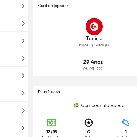
Card do jogador
Tunísia
Jogos(2) Golos (0)
29 Anos
08-05-1997
Estatísticas
Campeonato Sueco
13/15
0
1