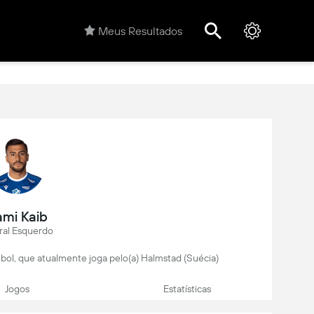
Meus Resultados
mi Kaib
ral Esquerdo
ebol, que atualmente joga pelo(a) Halmstad (Suécia)
Jogos
Estatísticas