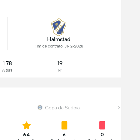
Halmstad
Fim de contrato: 31-12-2028
1.78
19
Altura
Nº
Copa da Suécia
6.4
6
0