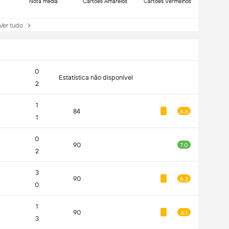
Nota média
Cartões Amarelos
Cartões Vermelhos
r tudo
0
Estatística não disponível
2
1
84
6.6
1
0
90
7.0
2
3
90
6.2
0
1
90
6.1
3