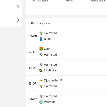
Participações
Golos
Assistências
Ve
Últimos jogos
Halmstad
03-08
Sirius
Gais
26-07
Halmstad
Halmstad
19-07
BK Häcken
Djurgarden IF
13-07
Halmstad
Halmstad
04-07
Västerås