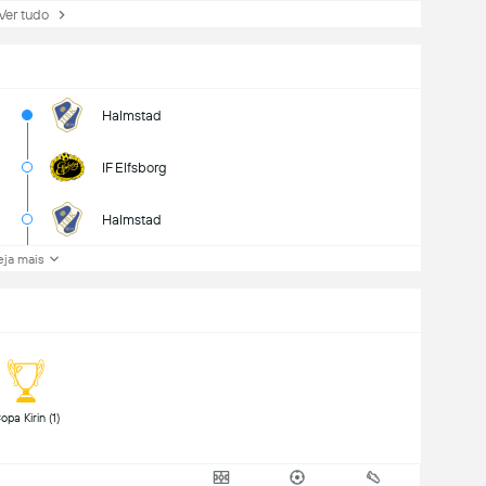
r tudo
Halmstad
IF Elfsborg
Halmstad
eja mais
 Copa Kirin (1) 