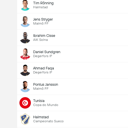
Tim Rönning
Halmstad
Jens Stryger
Malmö FF
Ibrahim Cisse
AIK Solna
Daniel Sundgren
Degerfors IF
Ahmad Faqa
Degerfors IF
Pontus Jansson
Malmö FF
Tunísia
Copa do Mundo
Halmstad
Campeonato Sueco