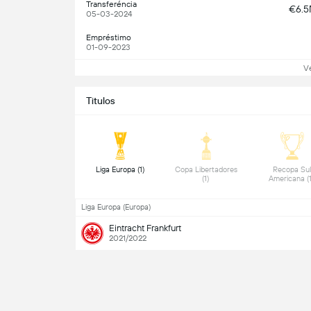
Transferéncia
€6.
05-03-2024
Empréstimo
01-09-2023
V
Titulos
 Liga Europa (1) 
 Copa Libertadores 
 Recopa Sul
(1) 
Liga Europa (Europa)
Eintracht Frankfurt
2021/2022