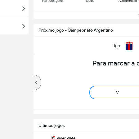
Participações
Golos
Assistências
Ve
Próximo jogo - Campeonato Argentino
Tigre
Para marcar a
V
Últimos jogos
River Plate