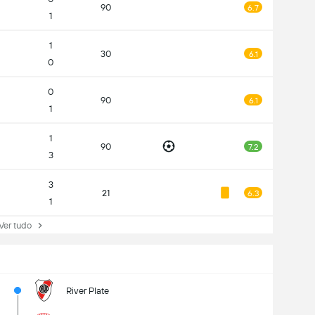
90
6.7
1
1
30
6.1
0
0
90
6.1
1
1
90
7.2
3
3
21
6.3
1
r tudo
River Plate