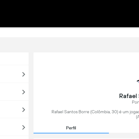
Rafael
Pon
Rafael Santos Borre (Colômbia, 30) é um jogad
(
Perfil