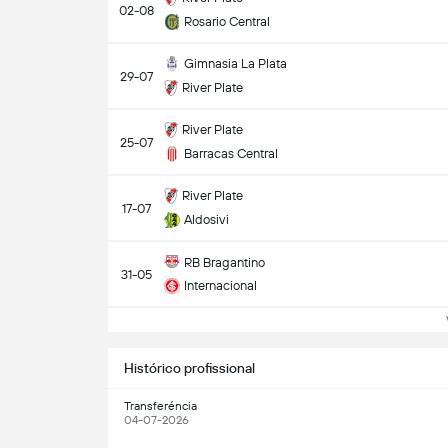
02-08
Rosario Central
Gimnasia La Plata
29-07
River Plate
River Plate
25-07
Barracas Central
River Plate
17-07
Aldosivi
RB Bragantino
31-05
Internacional
Ve
Histórico profissional
Transferéncia
04-07-2026