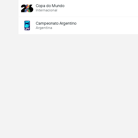
Copa do Mundo
Internacional
Campeonato Argentino
Argentina
Último marcador
V
X