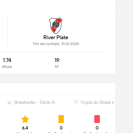
River Plate
Fim de contrato: 31-12-2029
1.74
19
Altura
Nº
Brasileirão - Série A
Copa do Brasil
6.4
0
0