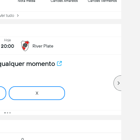
Nota média
Cartões Amarelos
Cartões Vermelhos
r tudo
Hoje
20:00
River Plate
 qualquer momento
X
0