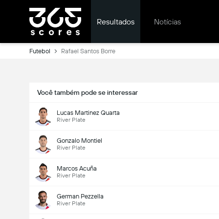
Resultados
Notícias
Futebol
Rafael Santos Borre
Você também pode se interessar
Lucas Martinez Quarta
River Plate
Gonzalo Montiel
River Plate
Marcos Acuña
River Plate
German Pezzella
River Plate