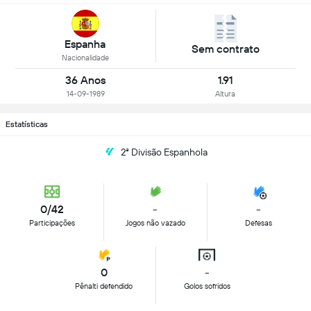
Espanha
Sem contrato
Nacionalidade
36 Anos
1.91
14-09-1989
Altura
Estatísticas
2ª Divisão Espanhola
0/42
-
-
Participações
Jogos não vazado
Defesas
0
-
Pênalti defendido
Golos sofridos