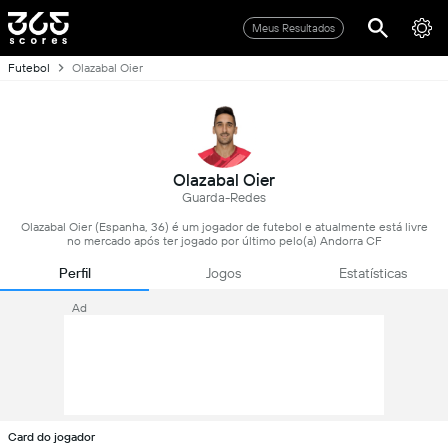
Meus Resultados
Futebol
Olazabal Oier
Olazabal Oier
Guarda-Redes
Olazabal Oier (Espanha, 36) é um jogador de futebol e atualmente está livre
no mercado após ter jogado por último pelo(a) Andorra CF
Perfil
Jogos
Estatísticas
Ad
Card do jogador