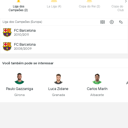
 Liga dos 
 La Liga (4) 
 Copa do Rei (2) 
 Copa do Mu
Campeões (2) 
Liga dos Campeões (Europa)
FC Barcelona
2010/2011
FC Barcelona
2008/2009
Você também pode se interessar
A
Paulo Gazzaniga
Luca Zidane
Carlos Marín
Girona
Granada
Albacete