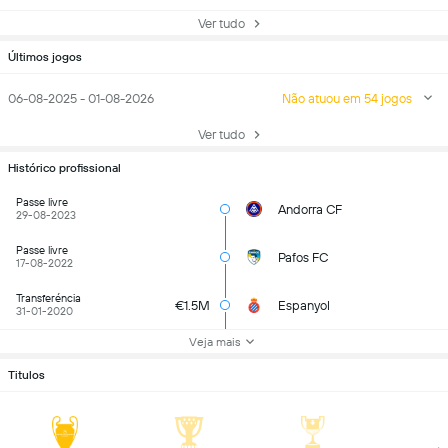
Ver tudo
Últimos jogos
06-08-2025 - 01-08-2026
Não atuou em 54 jogos
Ver tudo
Histórico profissional
Passe livre
Andorra CF
29-08-2023
Passe livre
Pafos FC
17-08-2022
Transferéncia
€1.5M
Espanyol
31-01-2020
Veja mais
Titulos