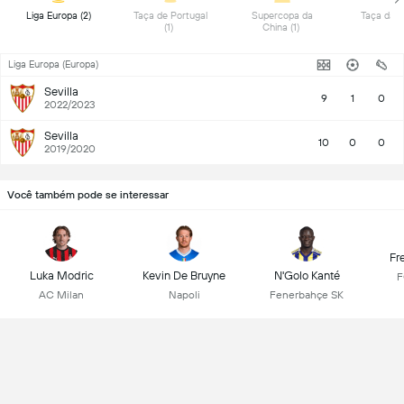
 Liga Europa (2) 
 Taça de Portugal 
 Supercopa da 
(1) 
China (1) 
Liga Europa (Europa)
Sevilla
9
1
0
2022/2023
Sevilla
10
0
0
2019/2020
Você também pode se interessar
Fr
Luka Modric
Kevin De Bruyne
N'Golo Kanté
F
AC Milan
Napoli
Fenerbahçe SK