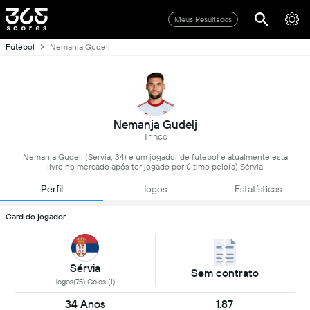
Meus Resultados
Futebol
Nemanja Gudelj
Nemanja Gudelj
Trinco
Nemanja Gudelj (Sérvia, 34) é um jogador de futebol e atualmente está
livre no mercado após ter jogado por último pelo(a) Sérvia
Perfil
Jogos
Estatísticas
Card do jogador
Sérvia
Sem contrato
Jogos(75) Golos (1)
34 Anos
1.87