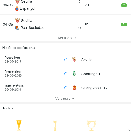
Sevilla
2
09-05
90
7.3
Espanyol
1
Sevilla
1
04-05
81
7.1
Real Sociedad
0
Ver tudo
Histórico profissional
Passe livre
Sevilla
23-07-2019
Empréstimo
Sporting CP
23-08-2018
Transferéncia
Guangzhou F.C.
28-01-2018
Veja mais
Titulos