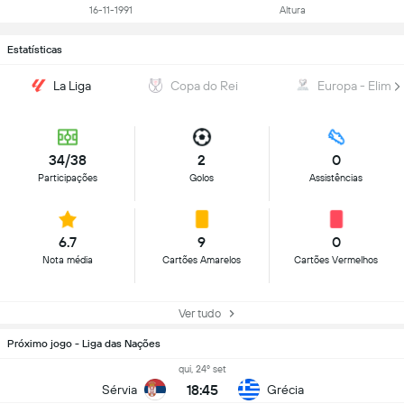
16-11-1991
Altura
Estatísticas
La Liga
Copa do Rei
Europa - Elim. 
34/38
2
0
Participações
Golos
Assistências
6.7
9
0
Nota média
Cartões Amarelos
Cartões Vermelhos
Ver tudo
Próximo jogo - Liga das Nações
qui, 24º set
18:45
Sérvia
Grécia