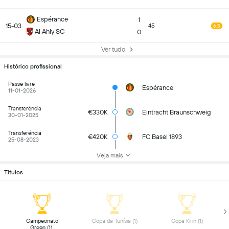
Espérance
1
15-03
45
6.5
Al Ahly SC
0
Ver tudo
Histórico profissional
Passe livre
Espérance
11-01-2026
Transferéncia
€330K
Eintracht Braunschweig
30-01-2025
Transferéncia
€420K
FC Basel 1893
25-08-2023
Veja mais
Titulos
 Campeonato 
 Copa da Tunísia (1) 
 Copa Kirin (1) 
Grego (1) 