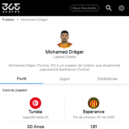
Meus Resultados
Futebol
Mohamed Dräger
Mohamed Dräger
Lateral Direito
Mohamed Dräger (Tunísia, 30) é um jogador de futebol, que atualmente
joga pelo(a) Espérance (Tunísia)
Perfil
Jogos
Estatísticas
Card do jogador
Tunísia
Espérance
Jogos(32) Golos (3)
Fim de contrato: 30-06-2028
30 Anos
1.81