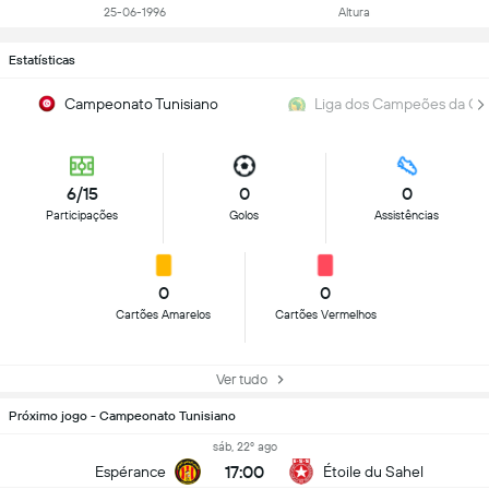
25-06-1996
Altura
Estatísticas
Campeonato Tunisiano
Liga dos Campeões da C
6/15
0
0
Participações
Golos
Assistências
0
0
Cartões Amarelos
Cartões Vermelhos
Ver tudo
Próximo jogo - Campeonato Tunisiano
sáb, 22º ago
17:00
Espérance
Étoile du Sahel