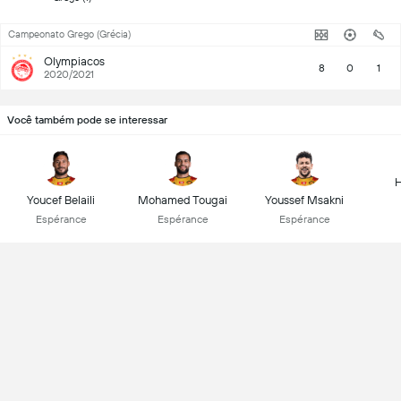
Campeonato Grego (Grécia)
Olympiacos
8
0
1
2020/2021
Você também pode se interessar
H
Youcef Belaili
Mohamed Tougai
Youssef Msakni
Espérance
Espérance
Espérance