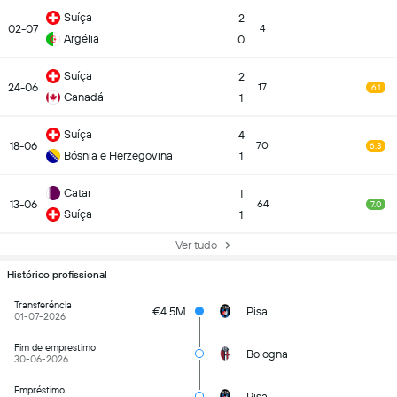
Suíça
2
02-07
4
Argélia
0
Suíça
2
24-06
17
6.1
Canadá
1
Suíça
4
18-06
70
6.3
Bósnia e Herzegovina
1
Catar
1
13-06
64
7.0
Suíça
1
Ver tudo
Histórico profissional
Transferéncia
€4.5M
Pisa
01-07-2026
Fim de emprestimo
Bologna
30-06-2026
Empréstimo
Pisa