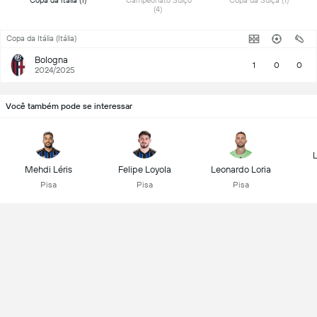
 Copa da Itália (1) 
 Campeonato Suíço 
 Copa da Suíça (1) 
(4) 
Copa da Itália (Itália)
Bologna
1
0
0
2024/2025
Você também pode se interessar
L
Mehdi Léris
Felipe Loyola
Leonardo Loria
Pisa
Pisa
Pisa