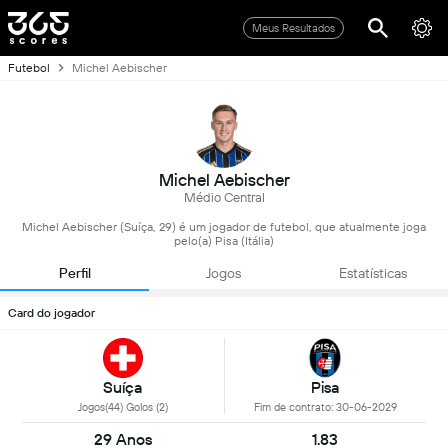
Meus Resultados
Futebol
Michel Aebischer
Michel Aebischer
Médio Central
Michel Aebischer (Suíça, 29) é um jogador de futebol, que atualmente joga
pelo(a) Pisa (Itália)
Perfil
Jogos
Estatísticas
Card do jogador
Suíça
Pisa
Jogos(44) Golos (2)
Fim de contrato: 30-06-2029
29 Anos
1.83