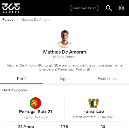
Meus Resultados
Futebol
Mathias De Amorim
Mathias De Amorim
Médio Central
Mathias De Amorim (Portugal, 21) é um jogador de futebol, que atualmente
joga pelo(a) Famalicão (Portugal)
Perfil
Jogos
Estatísticas
Card do jogador
Famalicão
Portugal Sub-21
Fim de contrato: 30-06-2028
Jogos(8) Golos (0)
21 Anos
1.78
14