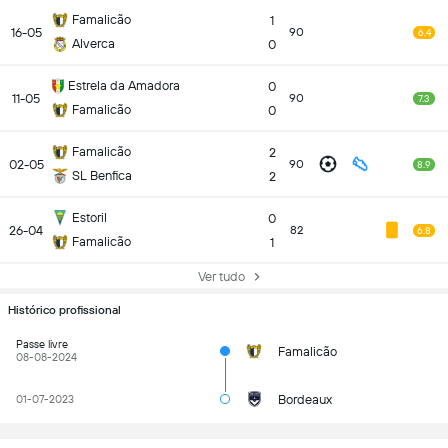
Famalicão
1
16-05
90
6.4
Alverca
0
Estrela da Amadora
0
11-05
90
7.3
Famalicão
0
Famalicão
2
02-05
90
8.9
SL Benfica
2
Estoril
0
26-04
82
6.8
Famalicão
1
Ver tudo
Histórico profissional
Passe livre
Famalicão
08-08-2024
Bordeaux
01-07-2023