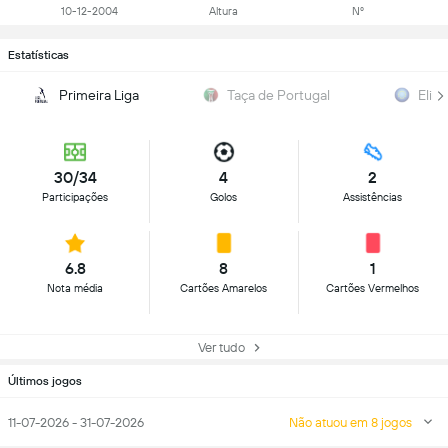
10-12-2004
Altura
Nº
Estatísticas
Primeira Liga
Taça de Portugal
Elim
30/34
4
2
Participações
Golos
Assistências
6.8
8
1
Nota média
Cartões Amarelos
Cartões Vermelhos
Ver tudo
Últimos jogos
11-07-2026 - 31-07-2026
Não atuou em 8 jogos