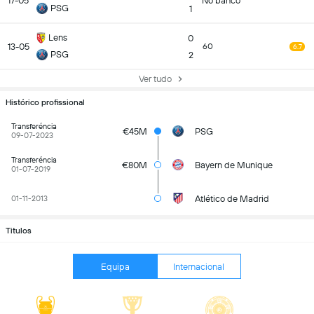
17-05
No banco
PSG
1
Lens
0
13-05
60
6.7
PSG
2
Ver tudo
Histórico profissional
Transferéncia
€45M
PSG
09-07-2023
Transferéncia
€80M
Bayern de Munique
01-07-2019
Atlético de Madrid
01-11-2013
Titulos
Equipa
Internacional