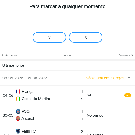
Para marcar a qualquer momento
V
X
Anterior
Próximo
Últimos jogos
08-06-2026 - 05-08-2026
Não atuou em 10 jogos
França
1
04-06
24
6.1
Costa do Marfim
2
PSG
1
30-05
No banco
Arsenal
1
Paris FC
2