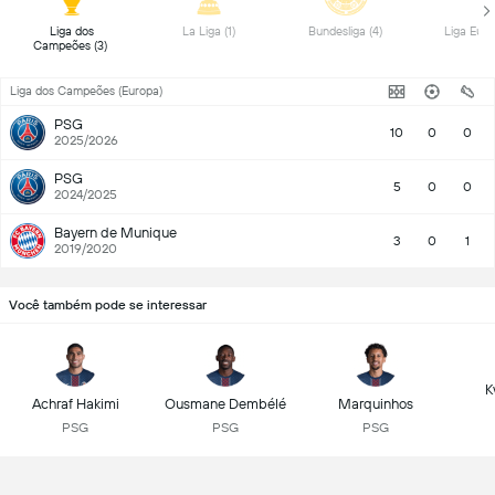
 Liga dos 
 La Liga (1) 
 Bundesliga (4) 
Campeões (3) 
Liga dos Campeões (Europa)
PSG
10
0
0
2025/2026
PSG
5
0
0
2024/2025
Bayern de Munique
3
0
1
2019/2020
Você também pode se interessar
K
Achraf Hakimi
Ousmane Dembélé
Marquinhos
PSG
PSG
PSG