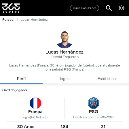
Meus Resultados
Futebol
Lucas Hernández
Lucas Hernández
Lateral Esquerdo
Lucas Hernández (França, 30) é um jogador de futebol, que atualmente
joga pelo(a) PSG (França)
Perfil
Jogos
Estatísticas
Card do jogador
França
PSG
Jogos(42) Golos (0)
Fim de contrato: 30-06-2028
30 Anos
1.84
21