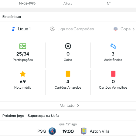
14-02-1996
Altura
Nº
Estatísticas
Ligue 1
Liga dos Campeões
Copa da
25/34
0
3
Participações
Golos
Assistências
6.9
4
0
Nota média
Cartões Amarelos
Cartões Vermelhos
Ver tudo
Próximo jogo - Supercopa da Uefa
qua, 12º ago
19:00
PSG
Aston Villa