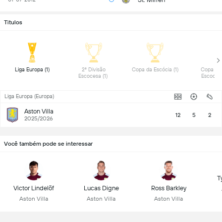
Titulos
 Liga Europa (1) 
 2ª Divisão 
 Copa da Escócia (1) 
 Copa da 
Escocesa (1) 
Liga Europa (Europa)
Aston Villa
12
5
2
2025/2026
Você também pode se interessar
T
Victor Lindelöf
Lucas Digne
Ross Barkley
Aston Villa
Aston Villa
Aston Villa