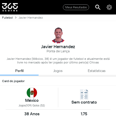
Meus Resultados
Futebol
Javier Hernandez
Javier Hernandez
Ponta de Lança
Javier Hernandez (México, 38) é um jogador de futebol e atualmente está
livre no mercado após ter jogado por último pelo(a) Chivas
Perfil
Jogos
Estatísticas
Card do jogador
México
Sem contrato
Jogos(109) Golos (52)
38 Anos
1.75