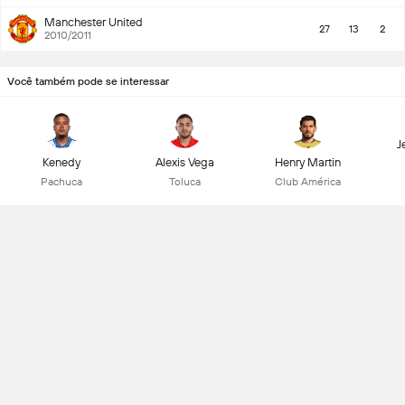
Manchester United
27
13
2
2010/2011
Você também pode se interessar
J
Kenedy
Alexis Vega
Henry Martin
Pachuca
Toluca
Club América