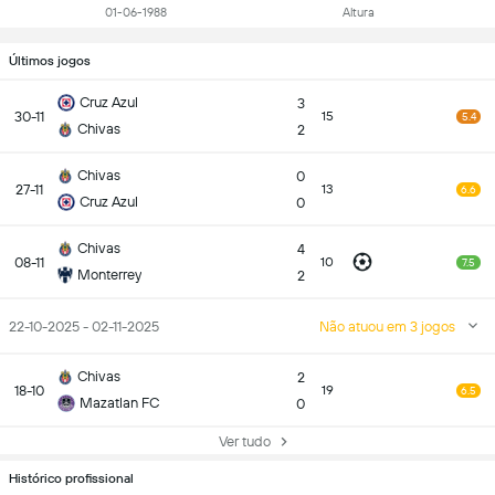
01-06-1988
Altura
Últimos jogos
Cruz Azul
3
30-11
15
5.4
Chivas
2
Chivas
0
27-11
13
6.6
Cruz Azul
0
Chivas
4
08-11
10
7.5
Monterrey
2
22-10-2025 - 02-11-2025
Não atuou em 3 jogos
Chivas
2
18-10
19
6.5
Mazatlan FC
0
Ver tudo
Histórico profissional