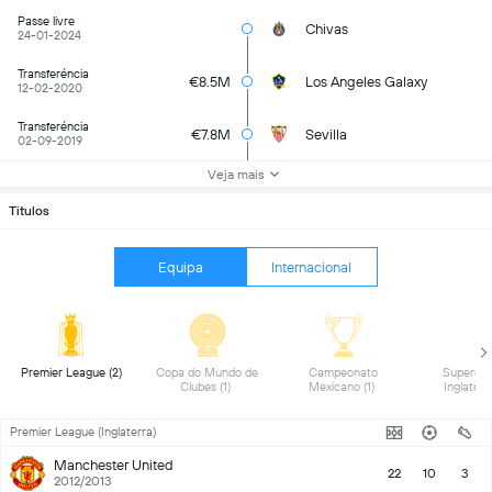
Passe livre
Chivas
24-01-2024
Transferéncia
€8.5M
Los Angeles Galaxy
12-02-2020
Transferéncia
€7.8M
Sevilla
02-09-2019
Veja mais
Titulos
Equipa
Internacional
 Premier League (2) 
 Copa do Mundo de 
 Campeonato 
 Supercop
Clubes (1) 
Mexicano (1) 
Premier League (Inglaterra)
Manchester United
22
10
3
2012/2013