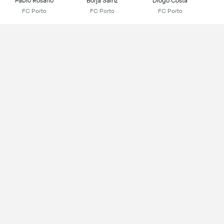
Pablo Rosario
Borja Sainz
Diogo Costa
FC Porto
FC Porto
FC Porto