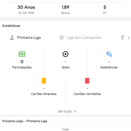
30 Anos
1.89
5
12-04-1996
Altura
Nº
Estatísticas
Primeira Liga
Liga dos Campeões
L
0
-
-
Participações
Golos
Assistências
-
-
Cartões Amarelos
Cartões Vermelhos
Ver tudo
Próximo jogo - Primeira Liga
Hoje