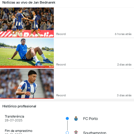
Notícias ao vivo de Jan Bednarek
Record
6 horas atrás
Record
2 dias atrás
Record
3 dias atrás
Histórico profissional
Transferéncia
FC Porto
28-07-2025
Fim de emprestimo
Southampton