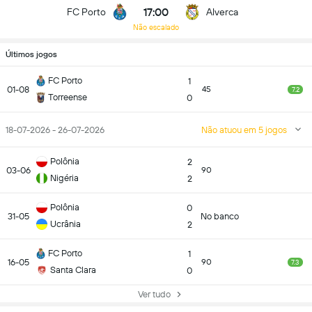
17:00
FC Porto
Alverca
Não escalado
Últimos jogos
FC Porto
1
01-08
45
7.2
Torreense
0
18-07-2026 - 26-07-2026
Não atuou em 5 jogos
Polônia
2
03-06
90
Nigéria
2
Polônia
0
31-05
No banco
Ucrânia
2
FC Porto
1
16-05
90
7.3
Santa Clara
0
Ver tudo