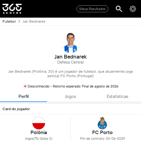
Meus Resultados
Futebol
Jan Bednarek
Jan Bednarek
Defesa Central
Jan Bednarek (Polônia, 30) é um jogador de futebol, que atualmente joga
pelo(a) FC Porto (Portugal)
Desconhecido - Retorno esperado: Final de agosto de 2026
Perfil
Jogos
Estatísticas
Card do jogador
Polônia
FC Porto
Jogos(75) Golos (1)
Fim de contrato: 30-06-2029